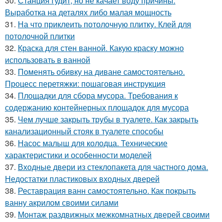
30.
Станция гудит, но не качает воду причины.
Выработка на деталях либо малая мощность
31.
На что приклеить потолочную плитку. Клей для
потолочной плитки
32.
Краска для стен ванной. Какую краску можно
использовать в ванной
33.
Поменять обивку на диване самостоятельно.
Процесс перетяжки: пошаговая инструкция
34.
Площадки для сбора мусора. Требования к
содержанию контейнерных площадок для мусора
35.
Чем лучше закрыть трубы в туалете. Как закрыть
канализационный стояк в туалете способы
36.
Насос малыш для колодца. Технические
характеристики и особенности моделей
37.
Входные двери из стеклопакета для частного дома.
Недостатки пластиковых входных дверей
38.
Реставрация ванн самостоятельно. Как покрыть
ванну акрилом своими силами
39.
Монтаж раздвижных межкомнатных дверей своими