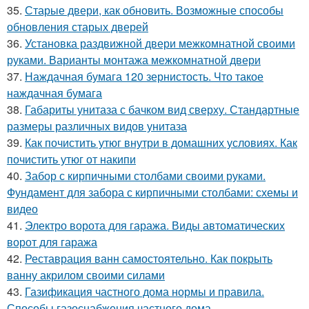
35.
Старые двери, как обновить. Возможные способы
обновления старых дверей
36.
Установка раздвижной двери межкомнатной своими
руками. Варианты монтажа межкомнатной двери
37.
Наждачная бумага 120 зернистость. Что такое
наждачная бумага
38.
Габариты унитаза с бачком вид сверху. Стандартные
размеры различных видов унитаза
39.
Как почистить утюг внутри в домашних условиях. Как
почистить утюг от накипи
40.
Забор с кирпичными столбами своими руками.
Фундамент для забора с кирпичными столбами: схемы и
видео
41.
Электро ворота для гаража. Виды автоматических
ворот для гаража
42.
Реставрация ванн самостоятельно. Как покрыть
ванну акрилом своими силами
43.
Газификация частного дома нормы и правила.
Способы газоснабжения частного дома