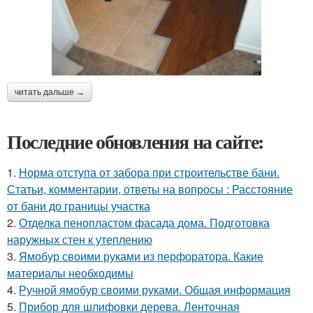
читать дальше →
Последние обновления на сайте:
1.
Норма отступа от забора при строительстве бани.
Статьи, комментарии, ответы на вопросы : Расстояние
от бани до границы участка
2.
Отделка пенопластом фасада дома. Подготовка
наружных стен к утеплению
3.
Ямобур своими руками из перфоратора. Какие
материалы необходимы
4.
Ручной ямобур своими руками. Общая информация
5.
Прибор для шлифовки дерева. Ленточная