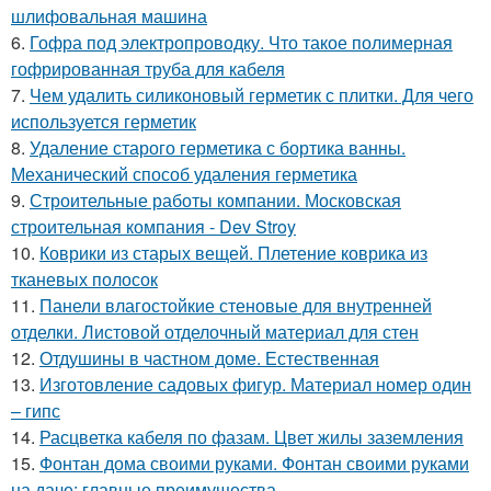
шлифовальная машина
6.
Гофра под электропроводку. Что такое полимерная
гофрированная труба для кабеля
7.
Чем удалить силиконовый герметик с плитки. Для чего
используется герметик
8.
Удаление старого герметика с бортика ванны.
Механический способ удаления герметика
9.
Строительные работы компании. Московская
строительная компания - Dev Stroy
10.
Коврики из старых вещей. Плетение коврика из
тканевых полосок
11.
Панели влагостойкие стеновые для внутренней
отделки. Листовой отделочный материал для стен
12.
Отдушины в частном доме. Естественная
13.
Изготовление садовых фигур. Материал номер один
– гипс
14.
Расцветка кабеля по фазам. Цвет жилы заземления
15.
Фонтан дома своими руками. Фонтан своими руками
на даче: главные преимущества