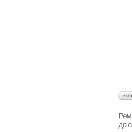
читат
Рем
до с