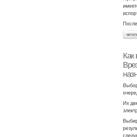
имеет
испор
После
читат
Как
Вре
наз
Выбор
очере
Их дв
элект
Выбир
резул
следу