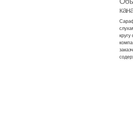
Объ
кан
Сараф
слуха
кругу
компа
заказ
содер