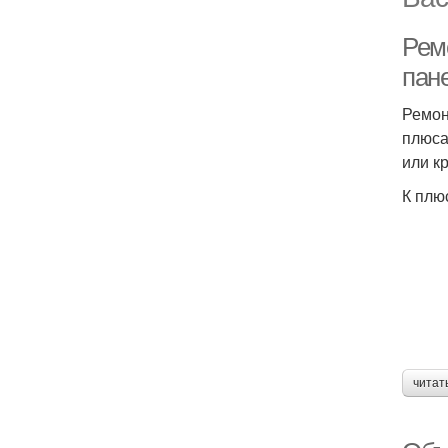
Рем
пан
Ремон
плюса
или к
К плю
читат