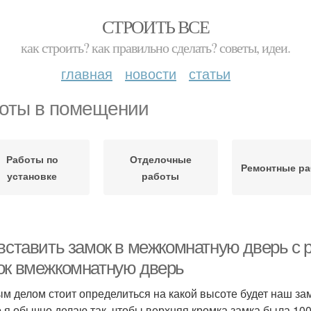
СТРОИТЬ ВСЕ
как строить? как правильно сделать? советы, идеи.
главная
новости
статьи
оты в помещении
Работы по
Отделочные
Ремонтные р
установке
работы
вставить замок в межкомнатную дверь с р
ок вмежкомнатную дверь
м делом стоит определиться на какой высоте будет наш з
о я обычно делаю так, чтобы верхняя кромка замка была 100