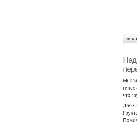
читат
Надо
пер
Многи
гипсо
что г
Для ч
Грунт
Помим