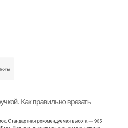
аботы
учкой. Как правильно врезать
амок. Стандартная рекомендуемая высота — 965
5 мм. Разница незначительная, но мне кажется,