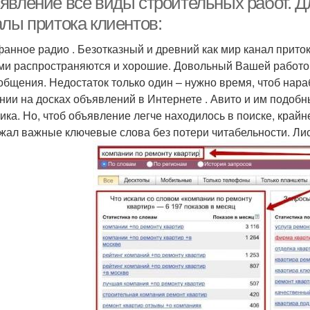
явление все виды строительных работ. Д
алы притока клиентов:
анное радио . Безотказный и древний как мир канал приток
ми распространяются и хорошие. Довольный Вашей работой
 общения. Недостаток только один – нужно время, чтоб нар
нии на досках объявлений в Интернете . Авито и им подобн
чика. Но, чтоб объявление легче находилось в поиске, крайн
жал важные ключевые слова без потери читабельности. Лист