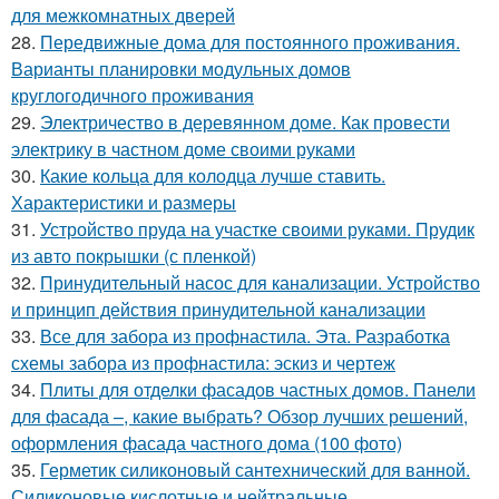
для межкомнатных дверей
28.
Передвижные дома для постоянного проживания.
Варианты планировки модульных домов
круглогодичного проживания
29.
Электричество в деревянном доме. Как провести
электрику в частном доме своими руками
30.
Какие кольца для колодца лучше ставить.
Характеристики и размеры
31.
Устройство пруда на участке своими руками. Прудик
из авто покрышки (с пленкой)
32.
Принудительный насос для канализации. Устройство
и принцип действия принудительной канализации
33.
Все для забора из профнастила. Эта. Разработка
схемы забора из профнастила: эскиз и чертеж
34.
Плиты для отделки фасадов частных домов. Панели
для фасада –, какие выбрать? Обзор лучших решений,
оформления фасада частного дома (100 фото)
35.
Герметик силиконовый сантехнический для ванной.
Силиконовые кислотные и нейтральные