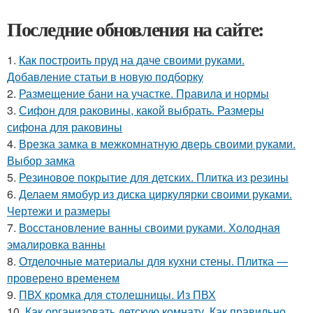
Последние обновления на сайте:
1.
Как построить пруд на даче своими руками.
Добавление статьи в новую подборку
2.
Размещение бани на участке. Правила и нормы
3.
Сифон для раковины, какой выбрать. Размеры
сифона для раковины
4.
Врезка замка в межкомнатную дверь своими руками.
Выбор замка
5.
Резиновое покрытие для детских. Плитка из резины
6.
Делаем ямобур из диска циркулярки своими руками.
Чертежи и размеры
7.
Восстановление ванны своими руками. Холодная
эмалировка ванны
8.
Отделочные материалы для кухни стены. Плитка —
проверено временем
9.
ПВХ кромка для столешницы. Из ПВХ
10.
Как организовать детскую комнату. Как правильно