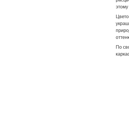
этому
Цвето
украш
приро
оттен
По св
карка