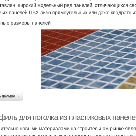
тавлен широкий модельный ряд панелей, отличающихся сво
вых панелей ПВХ либо прямоугольных или даже квадратны
ные размеры панелей
ь дальше →
филь для потолка из пластиковых панеле
ительно новыми материалами на строительном рынке являю
етка, относительно невысокая стоимость, простота монтажа