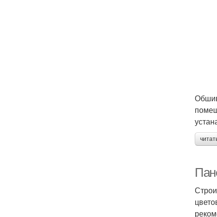
Обшив
помещ
устан
читат
Пан
Строи
цвето
реком