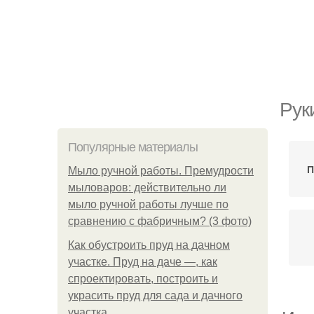
Рук
Популярные материалы
П
Мыло ручной работы. Премудрости
мыловаров: действительно ли
мыло ручной работы лучше по
сравнению с фабричным? (3 фото)
Как обустроить пруд на дачном
участке. Пруд на даче —, как
спроектировать, построить и
украсить пруд для сада и дачного
участка