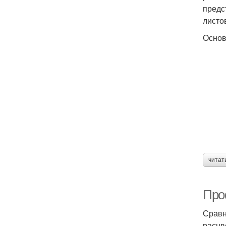
предс
листо
Основ
читат
Про
Сравн
расцв