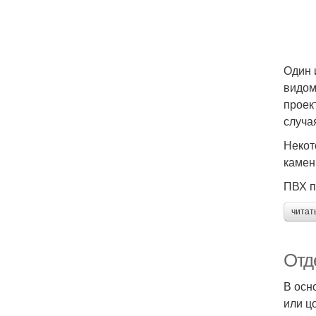
Один 
видом
проек
случа
Некот
камен
ПВХ п
читат
Отд
В осн
или ц