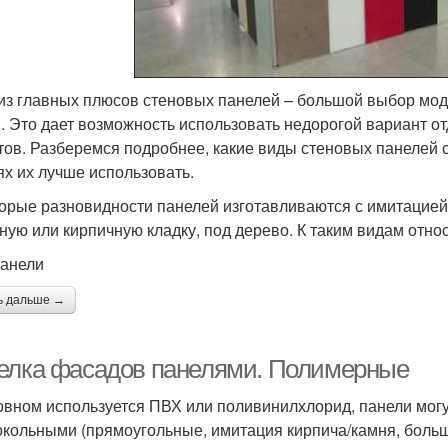
из главных плюсов стеновых панелей – большой выбор мод
. Это дает возможность использовать недорогой вариант о
тов. Разберемся подробнее, какие виды стеновых панелей су
ях их лучше использовать.
орые разновидности панелей изготавливаются с имитацией
ную или кирпичную кладку, под дерево. К таким видам отно
анели
ь дальше →
елка фасадов панелями. Полимерные
овном используется ПВХ или поливинилхлорид, панели мог
окольными (прямоугольные, имитация кирпича/камня, боль