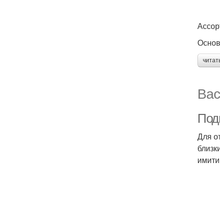
Ассор
Основ
читат
Вас
Под
Для о
близк
имити