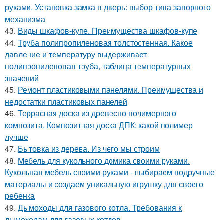
руками. Установка замка в дверь: выбор типа запорного
механизма
43.
Виды шкафов-купе. Преимущества шкафов-купе
44.
Труба полипропиленовая толстостенная. Какое
давление и температуру выдерживает
полипропиленовая труба, таблица температурных
значений
45.
Ремонт пластиковыми панелями. Преимущества и
недостатки пластиковых панелей
46.
Террасная доска из древесно полимерного
композита. Композитная доска ДПК: какой полимер
лучше
47.
Бытовка из дерева. Из чего мы строим
48.
Мебель для кукольного домика своими руками.
Кукольная мебель своими руками - выбираем подручные
материалы и создаем уникальную игрушку для своего
ребенка
49.
Дымоходы для газового котла. Требования к
дымоходам для газовых котлов