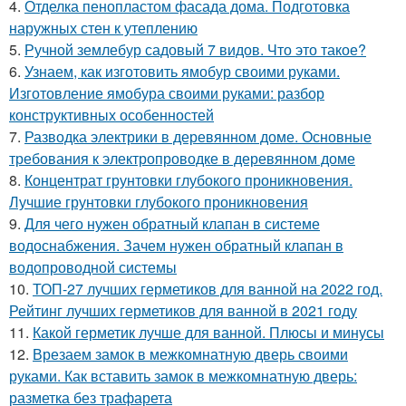
4.
Отделка пенопластом фасада дома. Подготовка
наружных стен к утеплению
5.
Ручной землебур садовый 7 видов. Что это такое?
6.
Узнаем, как изготовить ямобур своими руками.
Изготовление ямобура своими руками: разбор
конструктивных особенностей
7.
Разводка электрики в деревянном доме. Основные
требования к электропроводке в деревянном доме
8.
Концентрат грунтовки глубокого проникновения.
Лучшие грунтовки глубокого проникновения
9.
Для чего нужен обратный клапан в системе
водоснабжения. Зачем нужен обратный клапан в
водопроводной системы
10.
ТОП-27 лучших герметиков для ванной на 2022 год.
Рейтинг лучших герметиков для ванной в 2021 году
11.
Какой герметик лучше для ванной. Плюсы и минусы
12.
Врезаем замок в межкомнатную дверь своими
руками. Как вставить замок в межкомнатную дверь:
разметка без трафарета