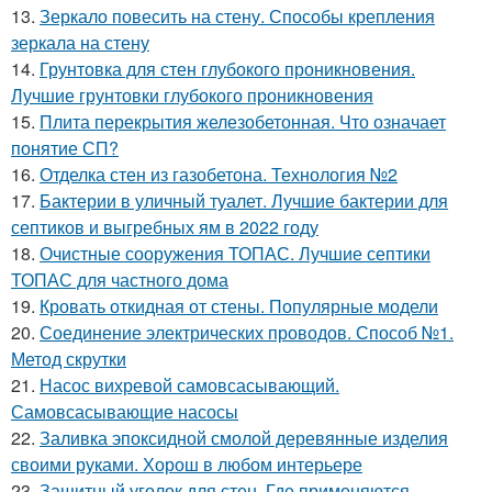
13.
Зеркало повесить на стену. Способы крепления
зеркала на стену
14.
Грунтовка для стен глубокого проникновения.
Лучшие грунтовки глубокого проникновения
15.
Плита перекрытия железобетонная. Что означает
понятие СП?
16.
Отделка стен из газобетона. Технология №2
17.
Бактерии в уличный туалет. Лучшие бактерии для
септиков и выгребных ям в 2022 году
18.
Очистные сооружения ТОПАС. Лучшие септики
ТОПАС для частного дома
19.
Кровать откидная от стены. Популярные модели
20.
Соединение электрических проводов. Способ №1.
Метод скрутки
21.
Насос вихревой самовсасывающий.
Самовсасывающие насосы
22.
Заливка эпоксидной смолой деревянные изделия
своими руками. Хорош в любом интерьере
23.
Защитный уголок для стен. Где применяются