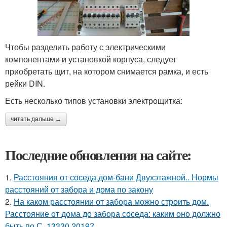
Чтобы разделить работу с электрическими
компонентами и установкой корпуса, следует
приобретать щит, на котором снимается рамка, и есть
рейки DIN.
Есть несколько типов установки электрощитка:
читать дальше →
Последние обновления на сайте:
1.
Расстояния от соседа дом-бани Двухэтажной.. Нормы
расстояний от забора и дома по закону
2.
На каком расстоянии от забора можно строить дом.
Расстояние от дома до забора соседа: каким оно должно
быть по С. 13330.2019?