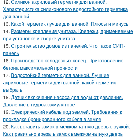
12.
Силикон акриловый герметик для ванной.
Характеристика силиконового водостойкого герметика
для ванной
13.
Какой герметик лучше для ванной. Плюсы и минусы
14.
Размеры крепления унитаза. Крепежи, применяемые
при установке и сборке унитаза
15.
Строительство домов из панелей. Что такое СИП-
панель
16.
Производство колодезных колец. Приготовление
бетона максимальной прочности
17.
Водостойкий герметик для ванной. Лучшие
акриловые герметики для ванной: какой герметик
выбрать
18.
Датчик включения насоса для воды от давления.
Давление в гидроаккумуляторе
19.
Электрический кабель под землей. Требования к
прокладке бронированного кабеля в земле
20.
Как вставить замок в межкомнатную дверь с ручкой.
Как правильно врезать замок вмежкомнатную дверь