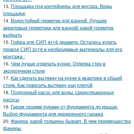
13.
Площадка под контейнеры для мусора. Виды
площадок
14.
Водостойкий герметик для ванной. Лучшие
акриловые герметики для ванной: какой герметик
выбрать
15.
Гофра для СИП 4х16 диаметр. Осталось купить
провод СИП 2х16 и необходимые материалы для его
монтажа :
16.
Чем лучше отделать кухню. Отделка стен в
экологичном стиле
17.
Как сделать вытяжку на кухне в квартире в общий
стояк. Как повесить вытяжку над плитой
18.
Подпорный насос для воды. Циркуляционные
насосы
19.
Гараж своими руками от фундамента до крыши.
Выбор фундамента для деревянного гаража
20.
Фанера, какой толщины бывает. В чем преимущества
фанеры