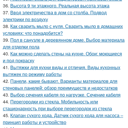
36.
Высота 9 ти этажного. Реальная высота этажа
37.
Ввод электричества в дом со столба. Подвод
электрики по воздуху
38.
Как сварить мыло с нуля. Сварить мыло в домашних
условиях: что понадобится?
39.
Пол в санузле в деревянном доме. Выбор материала
для отделки пола
40.
Как можно сделать стены на кухне. Обои: моющиеся
и под покраску
41.
Вытяжки для кухни виды и отличия. Виды кухонных
вытяжек по режиму работы
42.
Панели, какие бывают. Варианты материалов для
стеновых панелей: обзор преимуществ и недостатков
43.
Выбор сечения кабеля по нагрузке. Сечение кабеля
44.
Перегородки из стекла. Мобильность или
стационарность при выборе перегородок из стекла
45.
Клапан сухого хода. Датчик сухого хода для насоса –
принцип работы и устройство