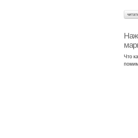
читат
Наж
мар
Что к
помим