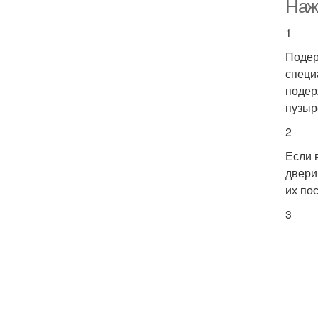
Наж
1
Подер
специ
подер
пузыр
2
Если 
двери
их по
3