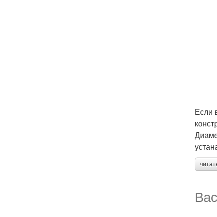
Если 
конст
Диаме
устан
читат
Вас