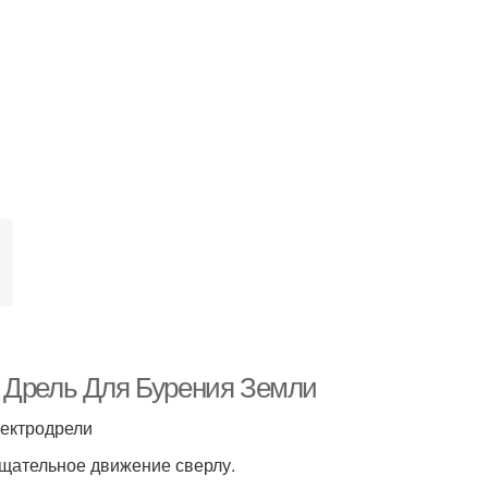
а Дрель Для Бурения Земли
лектродрели
ащательное движение сверлу.