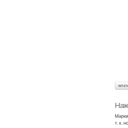
читат
Наж
Марки
т. к.