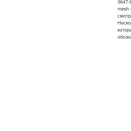
3647-
mesh 
смотр
Неско
котор
обозн