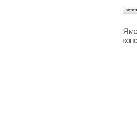
читат
Ямо
кон