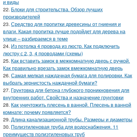
и виды
22.
Блоки для строительства. Обзор лучших
производителей
23.
Средство для пропитки древесины от гниения и
влаги. Какая пропитка лучше подойдет для дерева на
улице – разбираемся в теме
24.
Из потолка 4 провода из люстр. Как подключить
люстру с 2, 3, 4 проводами (схемы)
25.
Как вставить замок в межкомнатную дверь с ручкой.
Как правильно врезать замок вмежкомнатную дверь
26.
Самая мелкая наждачная бумага для полировки. Как
выбрать зернистость наждачной бумаги?
27.
Грунтовка для бетона глубокого проникновения для
внутренних работ. Свойства и назначение грунтовки
28.
Как уничтожить плесень в ванной. Плесень в ванной
комнате: почему появляется?
29.
Длина канализационной трубы. Размеры и диаметры
30.
Полиэтиленовая труба для водоснабжения. 11
преимуществ полиэтиленовых труб