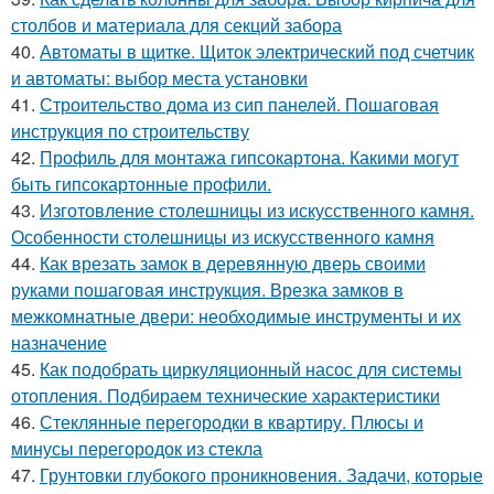
столбов и материала для секций забора
40.
Автоматы в щитке. Щиток электрический под счетчик
и автоматы: выбор места установки
41.
Строительство дома из сип панелей. Пошаговая
инструкция по строительству
42.
Профиль для монтажа гипсокартона. Какими могут
быть гипсокартонные профили.
43.
Изготовление столешницы из искусственного камня.
Особенности столешницы из искусственного камня
44.
Как врезать замок в деревянную дверь своими
руками пошаговая инструкция. Врезка замков в
межкомнатные двери: необходимые инструменты и их
назначение
45.
Как подобрать циркуляционный насос для системы
отопления. Подбираем технические характеристики
46.
Стеклянные перегородки в квартиру. Плюсы и
минусы перегородок из стекла
47.
Грунтовки глубокого проникновения. Задачи, которые