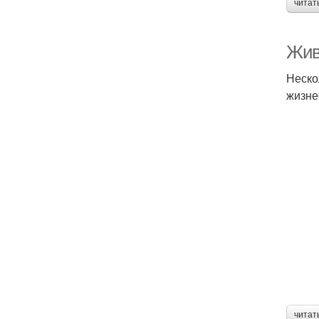
читат
Жив
Неско
жизне
читат