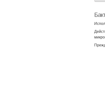
Бакт
Испол
Дейст
микро
Прежд