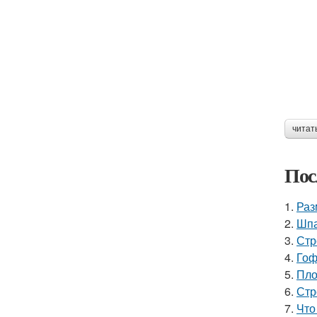
читат
Пос
1.
Раз
2.
Шпа
3.
Стр
4.
Гоф
5.
Пло
6.
Стр
7.
Что