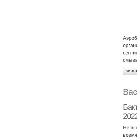
Аэроб
орган
септи
смыва
читат
Вас
Бак
2022
Не вс
время