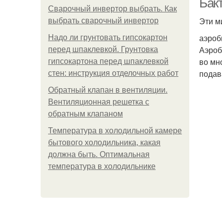
Бак
Сварочный инвертор выбрать. Как
Эти м
выбрать сварочный инвертор
аэроб
Надо ли грунтовать гипсокартон
Аэроб
перед шпаклевкой. Грунтовка
во мн
гипсокартона перед шпаклевкой
подав
стен: инструкция отделочных работ
Обратный клапан в вентиляции.
Вентиляционная решетка с
обратным клапаном
Температура в холодильной камере
бытового холодильника, какая
должна быть. Оптимальная
температура в холодильнике