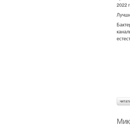
2022 
Лучши
Бакте
канал
естес
читат
Мик