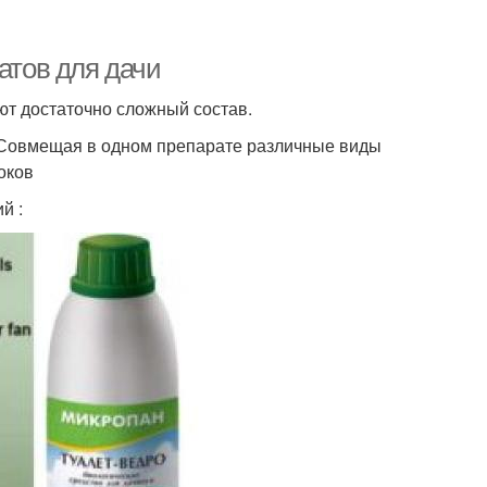
атов для дачи
ют достаточно сложный состав.
 Совмещая в одном препарате различные виды
оков
й :