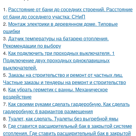
1.
Расстояние от бани до соседних строений. Расстояние
от бани до соседнего участка: СНиП
2.
Монтаж электрики в деревянном доме. Типовые
ошибки
3.
Датчик температуры на батарею отопления.
Рекомендации по выбору
4.
Как подключить три проходных выключателя. 1
Подключение двух проходных одноклавишных
выключателей.
5.
Заказы на строительство и ремонт от частных лиц.
Частные заказы и тендеры на ремонт и строительство
6.
Как убрать герметик с ванны. Механическое
воздействие
7.
Как своими руками сделать гардеробную. Как сделать
гардеробную: 6 вариантов размещения
8.
Туалет, как сделать. Туалеты без выгребной ямы
9.
Где ставится расширительный бак в закрытой системе
отопления. Где ставить расширительный бак в закрытой