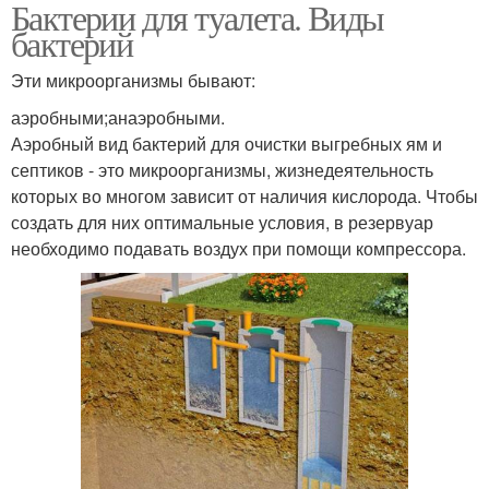
Бактерии для туалета. Виды
Препараты для дачных
Туалет на даче
бактерий
туалетов
Эти микроорганизмы бывают:
аэробными;анаэробными.
Туалет для дачи
Аэробный вид бактерий для очистки выгребных ям и
септиков - это микроорганизмы, жизнедеятельность
которых во многом зависит от наличия кислорода. Чтобы
создать для них оптимальные условия, в резервуар
необходимо подавать воздух при помощи компрессора.