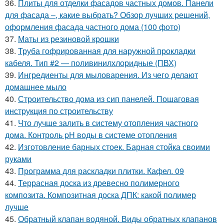
36.
Плиты для отделки фасадов частных домов. Панели
для фасада –, какие выбрать? Обзор лучших решений,
оформления фасада частного дома (100 фото)
37.
Маты из резиновой крошки
38.
Труба гофрированная для наружной прокладки
кабеля. Тип #2 — поливинилхлоридные (ПВХ)
39.
Ингредиенты для мыловарения. Из чего делают
домашнее мыло
40.
Строительство дома из сип панелей. Пошаговая
инструкция по строительству
41.
Что лучше залить в систему отопления частного
дома. Контроль pH воды в системе отопления
42.
Изготовление барных стоек. Барная стойка своими
руками
43.
Программа для раскладки плитки. Кафел. 09
44.
Террасная доска из древесно полимерного
композита. Композитная доска ДПК: какой полимер
лучше
45.
Обратный клапан водяной. Виды обратных клапанов