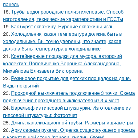
панель
18.
Трубы водопроводные полиэтиленовые. Способ
изготовления, технические характеристики и ГОСТы
19.
Как бурят скважину. Бурение скважины-иглы
20.
Холодильник, какая температура должна быть в
холодильнике. Вы точно уверены, что знаете, какая
должна быть температура в холодильнике
21.
Контейнерные площадки для мусора. авторский
коллектив: Поповиченко Вероника Александровна,
Михайлова Елизавета Викторовна
22.
Резиновое покрытие для детских площадок на даче.
Виды покрытий
23.
Проходной выключатель подключение 3 точки. Схема
подключения проходного выключателя из 3-х мест
24.
Барельеф из гипсовой штукатурки. Изготовление из
гипсовой штукатурки: фотоотчет
25.
Длина канализационной трубы. Размеры и диаметры
26.
Арку своими руками. Отделка существующего проема
в капитальной стене (панели, кирпич, блоки)