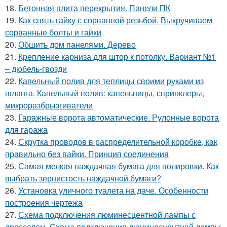
18.
Бетонная плита перекрытия. Панели ПК
19.
Как снять гайку с сорванной резьбой. Выкручиваем
сорванные болты и гайки
20.
Обшить дом панелями. Дерево
21.
Крепление карниза для штор к потолку. Вариант №1
– дюбель-гвозди
22.
Капельный полив для теплицы своими руками из
шланга. Капельный полив: капельницы, спринклеры,
микроразбрызгиватели
23.
Гаражные ворота автоматические. Рулонные ворота
для гаража
24.
Скрутка проводов в распределительной коробке, как
правильно без пайки. Принцип соединения
25.
Самая мелкая наждачная бумага для полировки. Как
выбрать зернистость наждачной бумаги?
26.
Установка уличного туалета на даче. Особенности
построения чертежа
27.
Схема подключения люминесцентной лампы с
дросселем. Схема подключения люминесцентной лампы