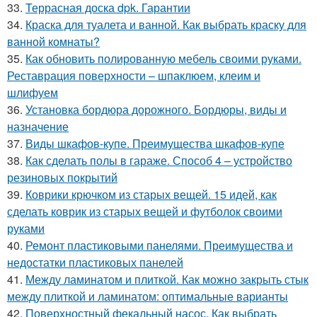
33.
Террасная доска dpk. Гарантии
34.
Краска для туалета и ванной. Как выбрать краску для
ванной комнаты?
35.
Как обновить полированную мебель своими руками.
Реставрация поверхности – шпаклюем, клеим и
шлифуем
36.
Установка бордюра дорожного. Бордюры, виды и
назначение
37.
Виды шкафов-купе. Преимущества шкафов-купе
38.
Как сделать полы в гараже. Способ 4 – устройство
резиновых покрытий
39.
Коврики крючком из старых вещей. 15 идей, как
сделать коврик из старых вещей и футболок своими
руками
40.
Ремонт пластиковыми панелями. Преимущества и
недостатки пластиковых панелей
41.
Между ламинатом и плиткой. Как можно закрыть стык
между плиткой и ламинатом: оптимальные варианты
42.
Поверхностный фекальный насос. Как выбрать