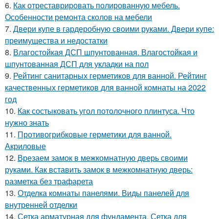
6.
Как отреставрировать полированную мебель.
Особенности ремонта сколов на мебели
7.
Двери купе в гардеробную своими руками. Двери купе:
преимущества и недостатки
8.
Влагостойкая ДСП шпунтованная. Влагостойкая и
шпунтованная ДСП для укладки на пол
9.
Рейтинг санитарных герметиков для ванной. Рейтинг
качественных герметиков для ванной комнаты на 2022
год
10.
Как состыковать угол потолочного плинтуса. Что
нужно знать
11.
Противогрибковые герметики для ванной.
Акриловые
12.
Врезаем замок в межкомнатную дверь своими
руками. Как вставить замок в межкомнатную дверь:
разметка без трафарета
13.
Отделка комнаты панелями. Виды панелей для
внутренней отделки
14.
Сетка арматурная для фундамента. Сетка для