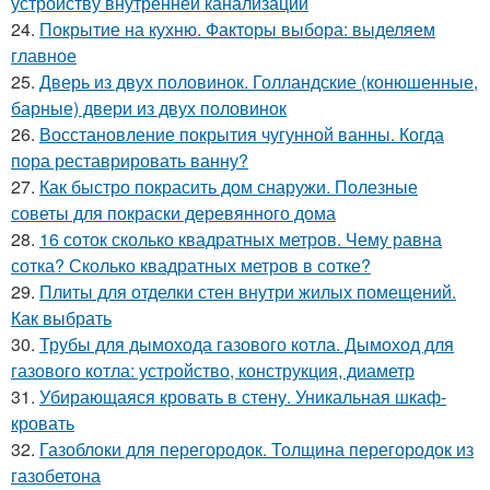
устройству внутренней канализации
24.
Покрытие на кухню. Факторы выбора: выделяем
главное
25.
Дверь из двух половинок. Голландские (конюшенные,
барные) двери из двух половинок
26.
Восстановление покрытия чугунной ванны. Когда
пора реставрировать ванну?
27.
Как быстро покрасить дом снаружи. Полезные
советы для покраски деревянного дома
28.
16 соток сколько квадратных метров. Чему равна
сотка? Сколько квадратных метров в сотке?
29.
Плиты для отделки стен внутри жилых помещений.
Как выбрать
30.
Трубы для дымохода газового котла. Дымоход для
газового котла: устройство, конструкция, диаметр
31.
Убирающаяся кровать в стену. Уникальная шкаф-
кровать
32.
Газоблоки для перегородок. Толщина перегородок из
газобетона