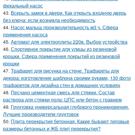
фекальный насос
43.
Вскрыть замок в двери. Как открыть входную дверь
без ключа: если возникла необходимость
44.
Насос малыш производительность м3 ч. Сфера
применения насоса
45.
Автомат для электроплиты 220в. Выбор устройства
46.
Спортивное покрытие для улицы из резиновой
крошки. Сфера применения покрытий из резиновой
крошки
47.
Трафарет для рисунка на стене. Трафареты для
декора: изготовление шаблона своими руками, 130 фото
трафаретов для дизайна стен в домашних условиях
48.
Песчано цементная смесь для стяжки. Состав
раствора для стяжки пола: ЦПС или бетон с гравием
49.
Грунтовка универсальная глубокого проникновения.
Лучшие производители грунтовок
50.
Плита перекрытия бетонная. Какие бывают типовые
размеры бетонных и ЖБ плит перекрытия?