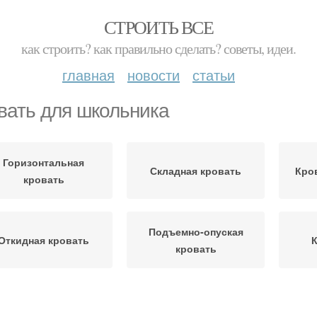
СТРОИТЬ ВСЕ
как строить? как правильно сделать? советы, идеи.
главная
новости
статьи
вать для школьника
Горизонтальная
Складная кровать
Кро
кровать
Подъемно-опуская
Откидная кровать
К
кровать
Кровать в стене