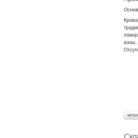
Основ
Крова
тради
повер
вазы, 
Отсут
читат
Скл