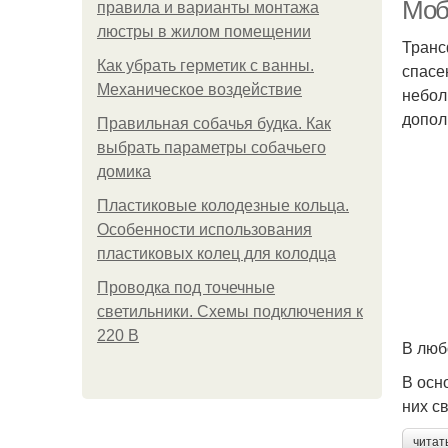
Моб
правила и варианты монтажа
люстры в жилом помещении
Транс
Как убрать герметик с ванны.
спасе
Механическое воздействие
небол
допол
Правильная собачья будка. Как
выбрать параметры собачьего
домика
Пластиковые колодезные кольца.
Особенности использования
пластиковых колец для колодца
Проводка под точечные
светильники. Схемы подключения к
220 В
В люб
В осн
них с
читат