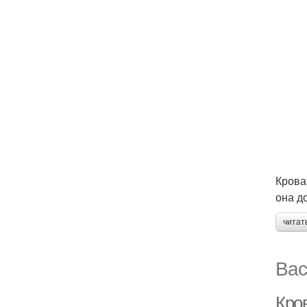
Крова
она д
читат
Вас
Кро