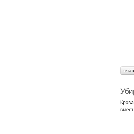
читат
Уби
Крова
вмест