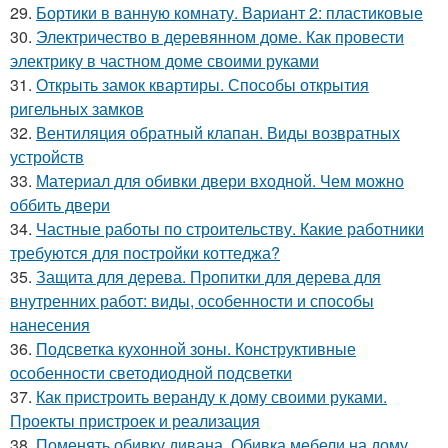
29.
Бортики в ванную комнату. Вариант 2: пластиковые
30.
Электричество в деревянном доме. Как провести
электрику в частном доме своими руками
31.
Открыть замок квартиры. Способы открытия
ригельных замков
32.
Вентиляция обратный клапан. Виды возвратных
устройств
33.
Материал для обивки двери входной. Чем можно
оббить двери
34.
Частные работы по строительству. Какие работники
требуются для постройки коттеджа?
35.
Защита для дерева. Пропитки для дерева для
внутренних работ: виды, особенности и способы
нанесения
36.
Подсветка кухонной зоны. Конструктивные
особенности светодиодной подсветки
37.
Как пристроить веранду к дому своими руками.
Проекты пристроек и реализация
38.
Поменять обивку дивана. Обивка мебели на дому