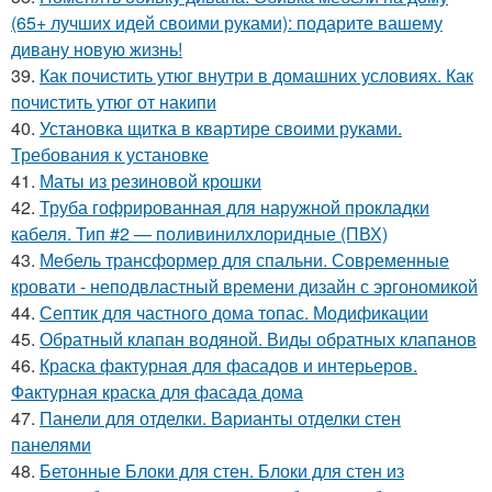
(65+ лучших идей своими руками): подарите вашему
дивану новую жизнь!
39.
Как почистить утюг внутри в домашних условиях. Как
почистить утюг от накипи
40.
Установка щитка в квартире своими руками.
Требования к установке
41.
Маты из резиновой крошки
42.
Труба гофрированная для наружной прокладки
кабеля. Тип #2 — поливинилхлоридные (ПВХ)
43.
Мебель трансформер для спальни. Современные
кровати - неподвластный времени дизайн с эргономикой
44.
Септик для частного дома топас. Модификации
45.
Обратный клапан водяной. Виды обратных клапанов
46.
Краска фактурная для фасадов и интерьеров.
Фактурная краска для фасада дома
47.
Панели для отделки. Варианты отделки стен
панелями
48.
Бетонные Блоки для стен. Блоки для стен из