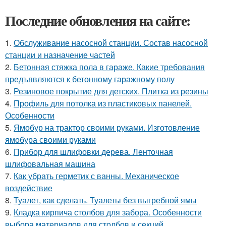
Последние обновления на сайте:
1.
Обслуживание насосной станции. Состав насосной
станции и назначение частей
2.
Бетонная стяжка пола в гараже. Какие требования
предъявляются к бетонному гаражному полу
3.
Резиновое покрытие для детских. Плитка из резины
4.
Профиль для потолка из пластиковых панелей.
Особенности
5.
Ямобур на трактор своими руками. Изготовление
ямобура своими руками
6.
Прибор для шлифовки дерева. Ленточная
шлифовальная машина
7.
Как убрать герметик с ванны. Механическое
воздействие
8.
Туалет, как сделать. Туалеты без выгребной ямы
9.
Кладка кирпича столбов для забора. Особенности
выбора материалов для столбов и секций