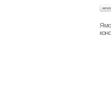
читат
Ямо
кон