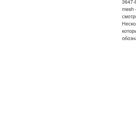
3647-
mesh 
смотр
Неско
котор
обозн