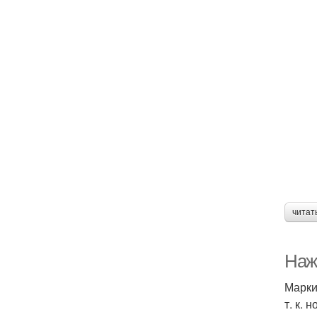
читат
Наж
Марки
т. к.