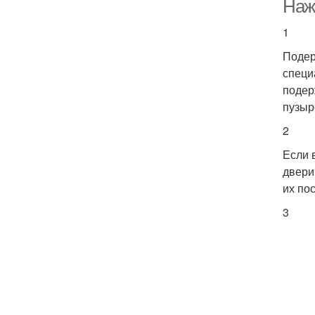
Наж
1
Подер
специ
подер
пузыр
2
Если 
двери
их по
3