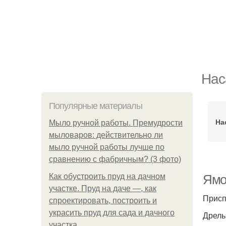
Нас
Популярные материалы
На
Мыло ручной работы. Премудрости
мыловаров: действительно ли
мыло ручной работы лучше по
сравнению с фабричным? (3 фото)
Как обустроить пруд на дачном
Ямо
участке. Пруд на даче —, как
Присп
спроектировать, построить и
украсить пруд для сада и дачного
Дрель
участка