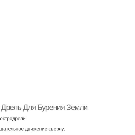
а Дрель Для Бурения Земли
лектродрели
ащательное движение сверлу.