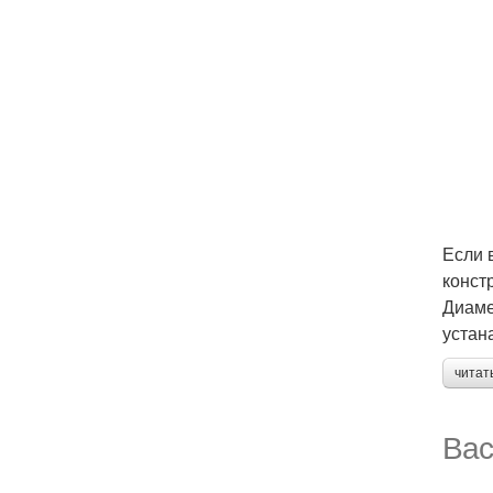
Если 
конст
Диаме
устан
читат
Вас