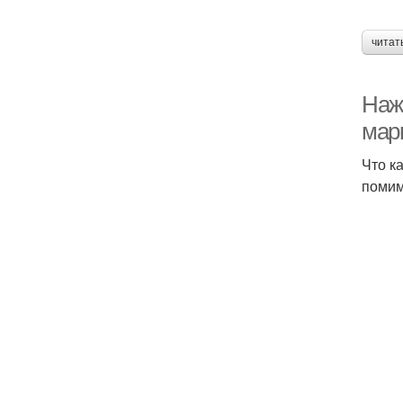
читат
Наж
мар
Что к
помим