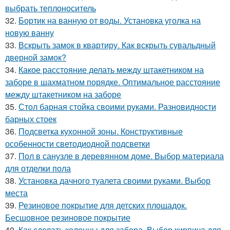
выбрать теплоноситель
32.
Бортик на ванную от воды. Установка уголка на
новую ванну
33.
Вскрыть замок в квартиру. Как вскрыть сувальдный
дверной замок?
34.
Какое расстояние делать между штакетником на
заборе в шахматном порядке. Оптимальное расстояние
между штакетником на заборе
35.
Стол барная стойка своими руками. Разновидности
барных стоек
36.
Подсветка кухонной зоны. Конструктивные
особенности светодиодной подсветки
37.
Пол в санузле в деревянном доме. Выбор материала
для отделки пола
38.
Установка дачного туалета своими руками. Выбор
места
39.
Резиновое покрытие для детских площадок.
Бесшовное резиновое покрытие
40.
Как сделать колонны для забора. Выбор кирпича для