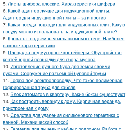
5.
Листы шифера плоские. Характеристики шифера
6.
Какой адаптер лучше для индукционной плиты.
Адаптер для индукционной плиты – за и против
7.
Какая посуда подходит для индукционных плит. Какую
посуду можно использовать на индукционной плите?
8.
Кровать с подъемным механизмом к стене. Наиболее
важные характеристики
9.
Площадка под мусорные контейнеры. Обустройство
контейнерной площадки для сбора мусора
10.
Изготовление ручного бура для земли своими
руками. Сооружение разъёмной буровой трубы
11.
Гофра под электропроводку. Что такое полимерная
гофрированная труба для кабеля
12.
Блок автоматов в квартиру. Какие боксы существуют
13.
Как построить веранду к дому. Кирпичная веранда,
пристроенная к дому
14.
Средства для удаления силиконового герметика с
ванной. Механический способ
15.
Герметик для душевых кабин с поддоном. Работа с