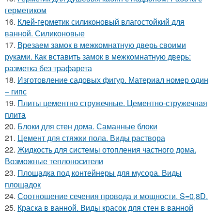
герметиком
16.
Клей-герметик силиконовый влагостойкий для
ванной. Силиконовые
17.
Врезаем замок в межкомнатную дверь своими
руками. Как вставить замок в межкомнатную дверь:
разметка без трафарета
18.
Изготовление садовых фигур. Материал номер один
– гипс
19.
Плиты цементно стружечные. Цементно-стружечная
плита
20.
Блоки для стен дома. Саманные блоки
21.
Цемент для стяжки пола. Виды раствора
22.
Жидкость для системы отопления частного дома.
Возможные теплоносители
23.
Площадка под контейнеры для мусора. Виды
площадок
24.
Соотношение сечения провода и мощности. S=0,8D.
25.
Краска в ванной. Виды красок для стен в ванной