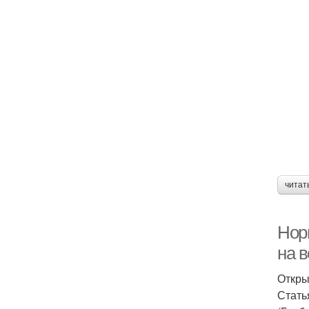
читат
Норм
на в
Откры
Стать