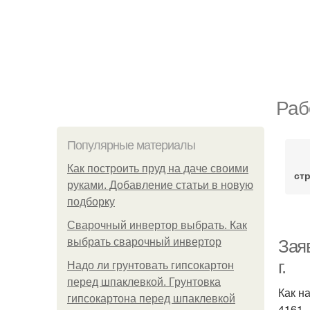
Раб
Популярные материалы
Как построить пруд на даче своими
ст
руками. Добавление статьи в новую
подборку
Сварочный инвертор выбрать. Как
выбрать сварочный инвертор
Заяв
г.
Надо ли грунтовать гипсокартон
перед шпаклевкой. Грунтовка
Как на
гипсокартона перед шпаклевкой
4161