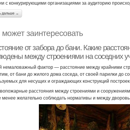
ии с конкурирующими организациями за аудиторию происх
ь дальше →
 может заинтересовать
стояние от забора до бани. Какие рассто
людены между строениями на соседних у
й немаловажный фактор — расстояние между крайними стр
тим, от бани до жилого дома соседа, от своей парилки до с
ьзуемых для несущих и ограждающих конструкций построек ( 
вопожарные расстояния между строениями и сооружениями 
е менее желательно соблюдать нормативы и между дворов