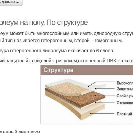
ь дальше →
леум на полу. По структуре
еум может быть многослойным или иметь однородную структу
й тип называется гетерогенным, второй – гомогенным.
тура гетерогенного линолеума включает до 6 слоев:
ий защитный слой;слой с рисунком;вспененный ПВХ;стекло
огенный линолеум