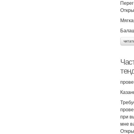
Перег
Откры
Мягка
Бала
читат
Час
тен
прове
Казан
Требу
прове
при в
мне в
Откры