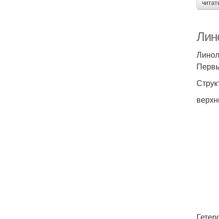
читат
Лино
Линол
Первы
Струк
верхн
Гетер