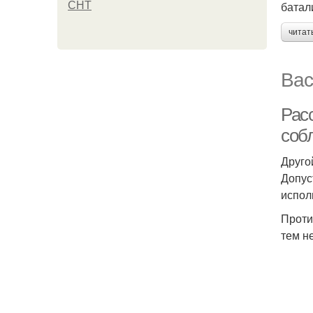
батал
СНТ
читат
Вас
Рас
соб
Друго
Допус
испол
Проти
тем н