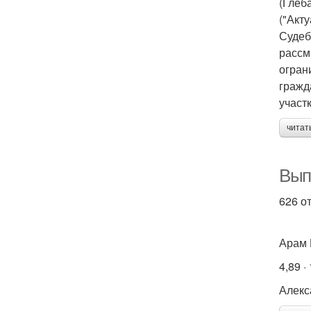
(Глеба
("Акт
Судеб
рассм
огран
гражд
участк
читат
Вып
626 о
Арам 
4,89 ·
Алекс