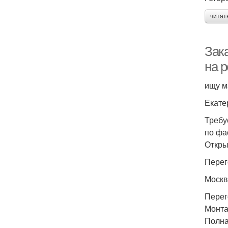
читат
Зак
на 
ищу м
Екате
Требу
по фа
Откры
Перег
Москв
Перег
Монта
Полна