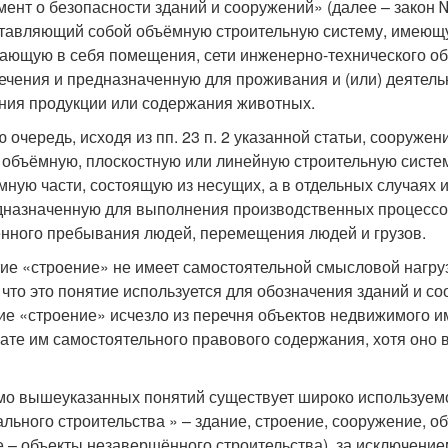
мент о безопасности зданий и сооружений» (далее – закон №
тавляющий собой объёмную строительную систему, имеющу
ающую в себя помещения, сети инженерно-технического об
ечения и предназначенную для проживания и (или) деятель
ния продукции или содержания животных.
ю очередь, исходя из пп. 23 п. 2 указанной статьи, сооруже
 объёмную, плоскостную или линейную строительную систе
мную части, состоящую из несущих, а в отдельных случаях
дназначенную для выполнения производственных процессов
нного пребывания людей, перемещения людей и грузов.
ие «строение» не имеет самостоятельной смысловой нагруз
, что это понятие используется для обозначения зданий и 
ие «строение» исчезло из перечня объектов недвижимого им
рате им самостоятельного правового содержания, хотя оно 
о вышеуказанных понятий существует широко используемое
ального строительства » – здание, строение, сооружение, о
е – объекты незавершённого строительства), за исключени