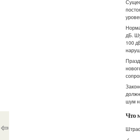
Сущес
посто
урове
Норма
дБ. Ш
100 д
наруш
Празд
новог
сопро
Закон
должн
шум н
Что 
⇦
Штраф
✓