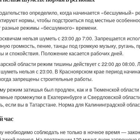
одательство определило, когда начинается «бесшумный» р
ктируют нормы, чтобы подстроиться под местные особенно
 разные режимы «бесшумного» времени.
москвичам нельзя шуметь с 23:00 до 7:00. Запрещается ис
лную громкость, пение, танцы под громкую музыку, ругань,
ы и спокойствия. Положение касается рабочих дней.
арской области режим тишины действует с 22:00 до 08:00. 
 шуметь нельзя с 23:00. В Красноярском крае период начина
 когда запрещены строительные работы.
му режим затишья был продлен, как и в Тюменской области (
мные промежутки в Екатеринбурге и Свердловской области,
ь, если вы в Татарстане. Норма для Калининградской област
й час
у необходимо соблюдать не только в ночное время — закон
 тихий период. На протяжении 120 минут днем запрещено 