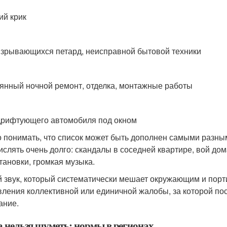
ий крик
взрывающихся петард, неисправной бытовой техники
янный ночной ремонт, отделка, монтажные работы
дрифтующего автомобиля под окном
 понимать, что список может быть дополнен самыми разны
ислять очень долго: скандалы в соседней квартире, вой д
тановки, громкая музыка.
 звук, который систематически мешает окружающим и порти
вления коллективной или единичной жалобы, за которой п
ание.
а нельзя шуметь: нормы в регионах