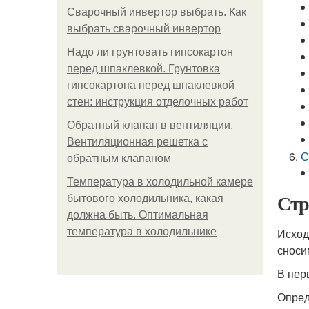
Сварочный инвертор выбрать. Как
выбрать сварочный инвертор
Надо ли грунтовать гипсокартон
перед шпаклевкой. Грунтовка
гипсокартона перед шпаклевкой
стен: инструкция отделочных работ
Обратный клапан в вентиляции.
Вентиляционная решетка с
С
обратным клапаном
Температура в холодильной камере
Стр
бытового холодильника, какая
должна быть. Оптимальная
температура в холодильнике
Исходя
сноси
В пер
Опред