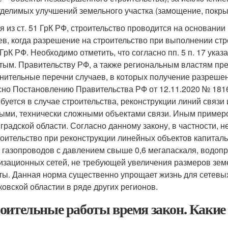
тделимых улучшений земельного участка (замощение, покрытие
я из ст. 51 ГрК РФ, строительство проводится на основани
ев, когда разрешение на строительство при выполнении стро
1 ГрК РФ. Необходимо отметить, что согласно пп. 5 п. 17 ук
тым. Правительству РФ, а также региональным властям п
нительные перечни случаев, в которых получение разрешен
сно Постановлению Правительства РФ от 12.11.2020 № 181
ебуется в случае строительства, реконструкции линий связ
ыми, технически сложными объектами связи. Иным пример
градской области. Согласно данному закону, в частности, 
роительство при реконструкции линейных объектов капиталь
, газопроводов с давлением свыше 0,6 мегапаскаля, водоп
изационных сетей, не требующей увеличения размеров зем
ты. Данная норма существенно упрощает жизнь для сетевы
ковской областии в ряде других регионов.
оительные работы время закон. Каки