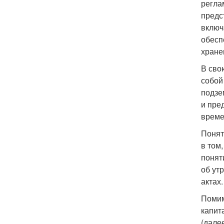
регла
предс
включ
обесп
хране
В сво
собой
подзе
и пре
време
Понят
в том
понят
об ут
актах.
Помим
капит
(дале