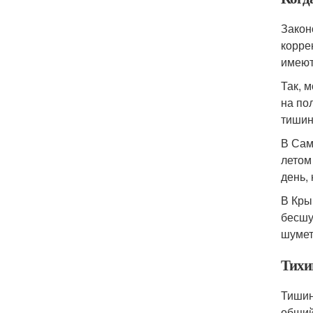
Закон
корре
имеют
Так, 
на по
тишин
В Сам
летом
день,
В Кры
бесшу
шумет
Тихи
Тишин
общий