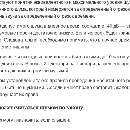
твуют понятия эквивалентного и максимального уровня шу
янного шума, который измеряется за определенный отрез
нь звука за определенный отрезок времени.
 допустимого шума в дневное время составляет 40 дБ — эт
умовые пороги достаточно низкие. Если человек будет кричат
Б. Следовательно, необходимо понимать, что в ночное врем
ение тишины.
ничные и выходные дни должны быть тихими до 10 часов у
одняя ночь. В ночь с 31 декабря на 1 января разрешено пр
вождающихся громкой музыкой.
ом установлены также правила проведения масштабного р
ы быть не шумными. Соседи имеют право составить жалобу
арушает их права.
может считаться шумом по закону
 могут назначить, если слышен: