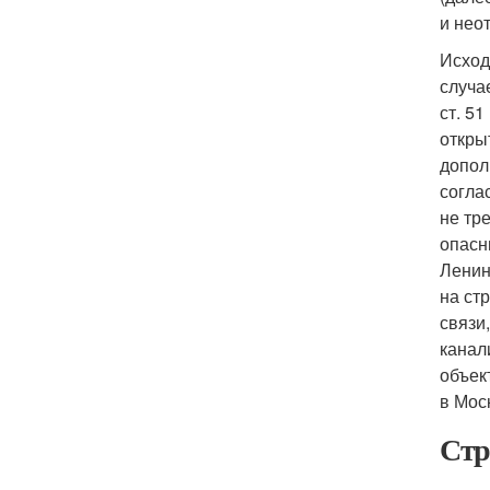
и нео
Исход
случа
ст. 5
откры
допол
согла
не тр
опасн
Ленин
на ст
связи
канал
объек
в Мос
Стр