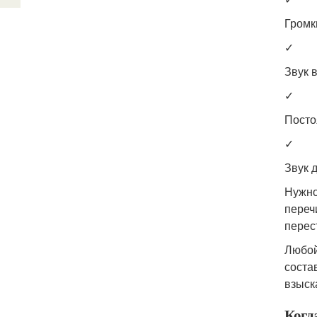
Громк
✓
Звук 
✓
Посто
✓
Звук 
Нужно
переч
перес
Любой
соста
взыск
Когд