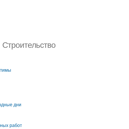
. Строительство
стимы
одные дни
ьных работ