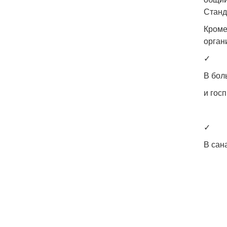
Станд
Кроме
орган
✓
В бол
и гос
✓
В сан