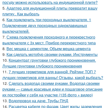
посуду можно использовать на индукционной плите?
5.
Адаптер для индукционной плиты превратит вашу
плитку.. Как выбрать
6.
Как подключить три проходных выключателя. 1
Подключение двух проходных одноклавишных
выключателей.
7.
Схема подключения проходного и перекрестного
выключателя с 3х мест. Прибор перекрестного типа
8.
Вес мешка с цементом. Объем мешка цемента
9.
Как сделать мотобур своими руками. Инструменты
10.
Концентрат грунтовки глубокого проникновения.
Лучшие грунтовки глубокого проникновения
11.
7 лучших герметиков для ванной. Рейтинг ТОП 7
лучших герметиков для ванны! Отзывы, какой выбрать?
12.
Сделать водопад своими руками. Водопад своими
руками — самые красивые идеи и пошаговое описание
их постройки у себя на участке (135 фото + видео)
13.
Водопровод на даче. Трубы ПНД
14.
Расцветка кабеля по фазам. Цвет жилы заземления