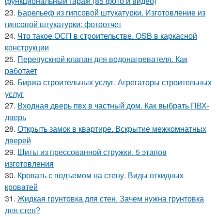
функциональный гараж (85 фото и видео)
23.
Барельеф из гипсовой штукатурки. Изготовление из
гипсовой штукатурки: фотоотчет
24.
Что такое ОСП в строительстве. OSB в каркасной
конструкции
25.
Перепускной клапан для водонагревателя. Как
работает
26.
Биржа строительных услуг. Агрегаторы строительных
услуг
27.
Входная дверь пвх в частный дом. Как выбрать ПВХ-
дверь
28.
Открыть замок в квартире. Вскрытие межкомнатных
дверей
29.
Щиты из прессованной стружки. 5 этапов
изготовления
30.
Кровать с подъемом на стену. Виды откидных
кроватей
31.
Жидкая грунтовка для стен. Зачем нужна грунтовка
для стен?