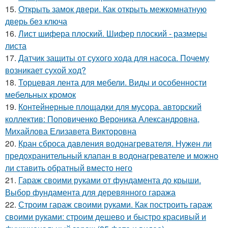
15.
Открыть замок двери. Как открыть межкомнатную
дверь без ключа
16.
Лист шифера плоский. Шифер плоский - размеры
листа
17.
Датчик защиты от сухого хода для насоса. Почему
возникает сухой ход?
18.
Торцевая лента для мебели. Виды и особенности
мебельных кромок
19.
Контейнерные площадки для мусора. авторский
коллектив: Поповиченко Вероника Александровна,
Михайлова Елизавета Викторовна
20.
Кран сброса давления водонагревателя. Нужен ли
предохранительный клапан в водонагревателе и можно
ли ставить обратный вместо него
21.
Гараж своими руками от фундамента до крыши.
Выбор фундамента для деревянного гаража
22.
Строим гараж своими руками. Как построить гараж
своими руками: строим дешево и быстро красивый и