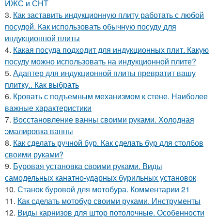
ИЖС и СНТ
3.
Как заставить индукционную плиту работать с любой
посудой. Как использовать обычную посуду для
индукционной плиты
4.
Какая посуда подходит для индукционных плит. Какую
посуду можно использовать на индукционной плите?
5.
Адаптер для индукционной плиты превратит вашу
плитку.. Как выбрать
6.
Кровать с подъемным механизмом к стене. Наиболее
важные характеристики
7.
Восстановление ванны своими руками. Холодная
эмалировка ванны
8.
Как сделать ручной бур. Как сделать бур для столбов
своими руками?
9.
Буровая установка своими руками. Виды
самодельных канатно-ударных бурильных установок
10.
Станок буровой для мотобура. Комментарии 21
11.
Как сделать мотобур своими руками. Инструменты
12.
Виды карнизов для штор потолочные. Особенности