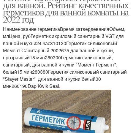
для ванной. Рейтинг качественных
герметиков для ванной комнаты на
2022 год
Наименование герметикаВремя затвердеванияОбъем,
млЦена, рубГерметик акриловый санитарный VGT для
ванной и кухни24 час310120Герметик силиконовый
Момент Санитарный 2002675 для ванной и кухни,
прозрачный15 мин280300Герметик силиконовый,
санитарный, для ванной и кухни "Момент Гермент",
белый15 мин280380Герметик силиконовый санитарный
"Stayer Master" для ванной и кухни белый30
мин260190Dap Kwik Seal.