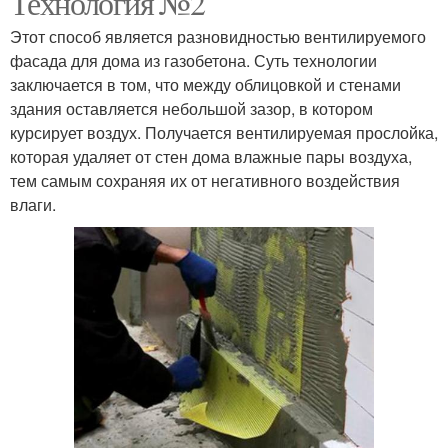
Технология №2
Этот способ является разновидностью вентилируемого
фасада для дома из газобетона. Суть технологии
Отделки для кухонных
заключается в том, что между облицовкой и стенами
Гранит для отделки
стен
здания оставляется небольшой зазор, в котором
курсирует воздух. Получается вентилируемая прослойка,
которая удаляет от стен дома влажные пары воздуха,
тем самым сохраняя их от негативного воздействия
Панели для внутренней
Панели для отделки
влаги.
отделки
Панели для наружной
Отделки под кирпич
отделки
Внешняя отделка