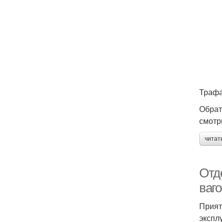
Трафа
Обрат
смотр
читат
Отд
ваго
Прият
экспл