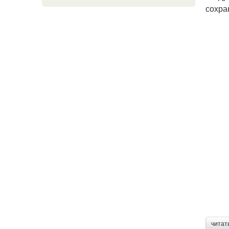
сохра
читат