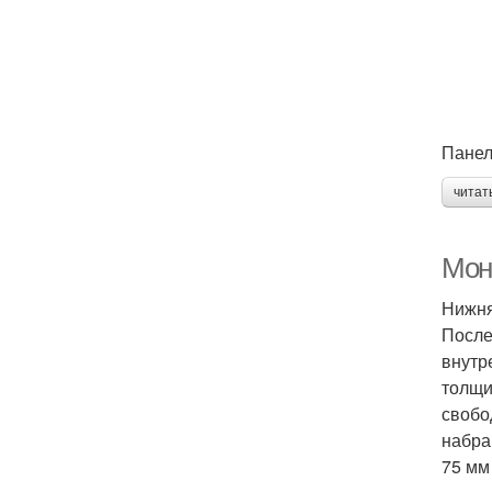
Панел
читат
Мон
Нижня
После
внутр
толщи
свобо
набра
75 мм