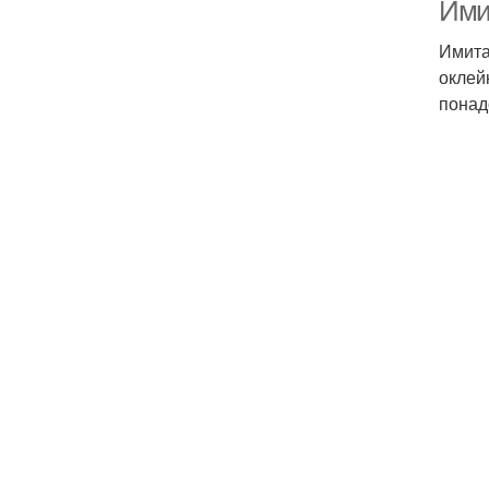
Ими
Имита
оклей
понад