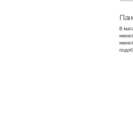
Пане
В маг
имеют
имеют
подоб