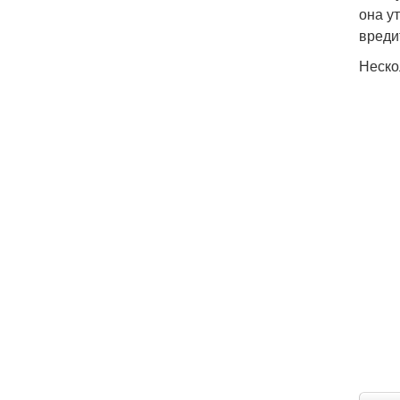
она у
вреди
Неско