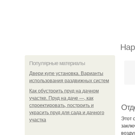
Нар
Популярные материалы
Двери купе установка. Варианты
использования раздвижных систем
Как обустроить пруд на дачном
участке. Пруд на даче —, как
спроектировать, построить и
Отд
украсить пруд для сада и дачного
Этот 
участка
заклю
возду