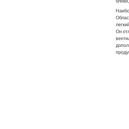
блоки,
Наибо
Облас
легки
Он от
венти
допол
проду