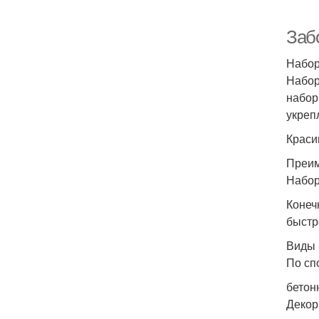
Заб
Набор
Набор
набор
укреп
Краси
Преим
Набор
Конеч
быстр
Виды 
По сп
бетон
Декор