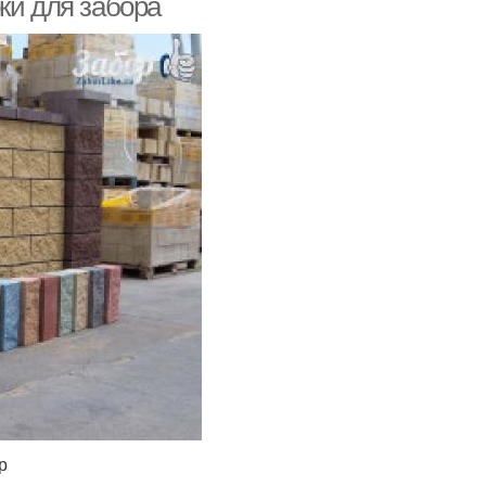
ки для забора
р