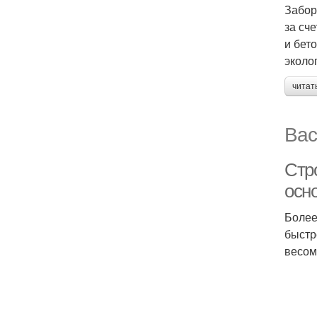
Забор
за сч
и бет
эколо
читат
Вас
Стр
осн
Более
быстр
весом