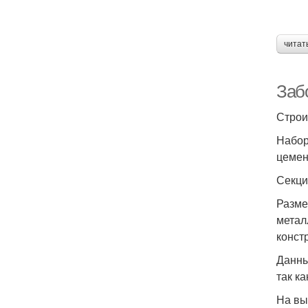
читат
Заб
Строи
Набор
цемен
Секци
Разме
метал
конст
Данны
так к
На вы