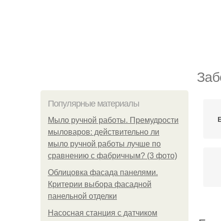
Заб
Популярные материалы
Мыло ручной работы. Премудрости
мыловаров: действительно ли
мыло ручной работы лучше по
сравнению с фабричным? (3 фото)
Облицовка фасада панелями.
Критерии выбора фасадной
панельной отделки
Насосная станция с датчиком