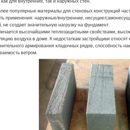
 как для внутренних, так и наружных стен.
лее популярные материалы для стеновых конструкций частн
ть применения: наружные/внутренние, несущие/самонесущи
й, не создает значительную нагрузку на фундамент.
личается высочайшими теплозащитными свойствами, высок
ляцию воздуха в доме. К недостаткам застройщики относят е
нительного армирования кладочных рядов, способность нак
ваемость ветром.