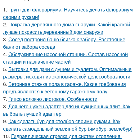
1.
Грунт для флорариума. Научитесь делать флорариум
своими руками!
2.
Покраска деревянного дома снаружи. Какой краской
лучше покрасить деревянный дом снаружи
3.
Сосед построил баню близко к забору. Расстояние
бани от забора соседа
4.
Обслуживание насосной станции. Состав насосной
станции и назначение частей
5.
Бытовки для дачи с душем и туалетом. Оптимальные
размеры: исходит из экономической целесообразности
6.
Бетонная стяжка пола в гараже. Какие требования
предъявляются к бетонному гаражному полу
7.
Гипсо волокно листовое. Особенности
8.
Для чего нужен адаптер для индукционных плит. Как
выбрать лучший адаптер
9.
Как сделать бур для столбов своими руками. Как
сделать самодельный земляной бур (ямобур, землебур)
10.
Гидравлическая стрелка для систем отопления.