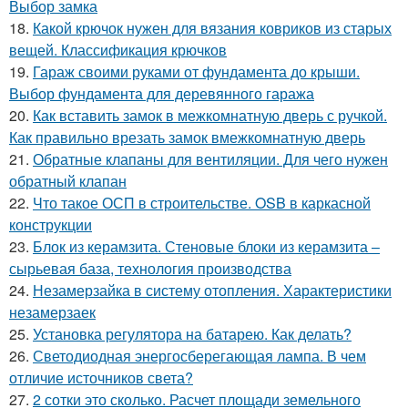
Выбор замка
18.
Какой крючок нужен для вязания ковриков из старых
вещей. Классификация крючков
19.
Гараж своими руками от фундамента до крыши.
Выбор фундамента для деревянного гаража
20.
Как вставить замок в межкомнатную дверь с ручкой.
Как правильно врезать замок вмежкомнатную дверь
21.
Обратные клапаны для вентиляции. Для чего нужен
обратный клапан
22.
Что такое ОСП в строительстве. OSB в каркасной
конструкции
23.
Блок из керамзита. Стеновые блоки из керамзита –
сырьевая база, технология производства
24.
Незамерзайка в систему отопления. Характеристики
незамерзаек
25.
Установка регулятора на батарею. Как делать?
26.
Светодиодная энергосберегающая лампа. В чем
отличие источников света?
27.
2 сотки это сколько. Расчет площади земельного