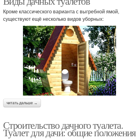
Виды дачных туалетов
Кроме классического варианта с выгребной ямой,
существуют ещё несколько видов уборных:
Туалеты без выгребной
Туалет для дачи
ямы
Сухой туалет
Туалеты для дачи
Туалет при
Туалет без запаха
проектировании
читать дальше →
Строительство дачного туалета.
Туалет с выгребной
Туалет для дачи: общие положения
ямой