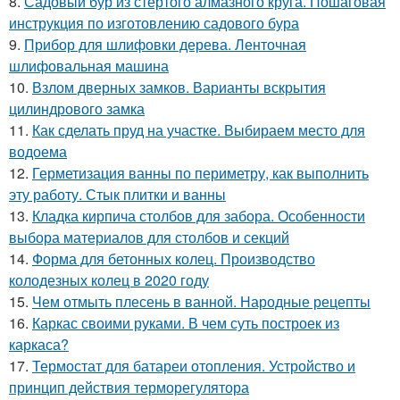
8.
Садовый бур из стёртого алмазного круга. Пошаговая
инструкция по изготовлению садового бура
9.
Прибор для шлифовки дерева. Ленточная
шлифовальная машина
10.
Взлом дверных замков. Варианты вскрытия
цилиндрового замка
11.
Как сделать пруд на участке. Выбираем место для
водоема
12.
Герметизация ванны по периметру, как выполнить
эту работу. Стык плитки и ванны
13.
Кладка кирпича столбов для забора. Особенности
выбора материалов для столбов и секций
14.
Форма для бетонных колец. Производство
колодезных колец в 2020 году
15.
Чем отмыть плесень в ванной. Народные рецепты
16.
Каркас своими руками. В чем суть построек из
каркаса?
17.
Термостат для батареи отопления. Устройство и
принцип действия терморегулятора