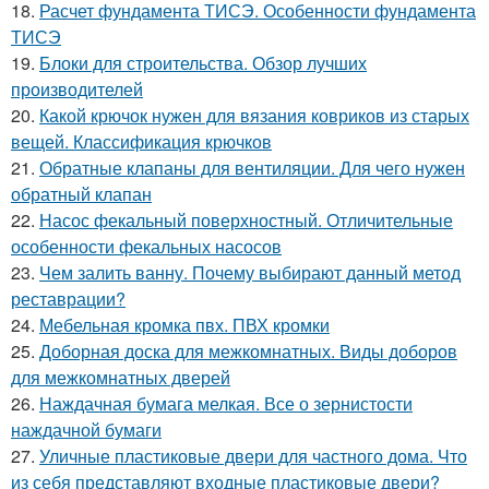
18.
Расчет фундамента ТИСЭ. Особенности фундамента
ТИСЭ
19.
Блоки для строительства. Обзор лучших
производителей
20.
Какой крючок нужен для вязания ковриков из старых
вещей. Классификация крючков
21.
Обратные клапаны для вентиляции. Для чего нужен
обратный клапан
22.
Насос фекальный поверхностный. Отличительные
особенности фекальных насосов
23.
Чем залить ванну. Почему выбирают данный метод
реставрации?
24.
Мебельная кромка пвх. ПВХ кромки
25.
Доборная доска для межкомнатных. Виды доборов
для межкомнатных дверей
26.
Наждачная бумага мелкая. Все о зернистости
наждачной бумаги
27.
Уличные пластиковые двери для частного дома. Что
из себя представляют входные пластиковые двери?