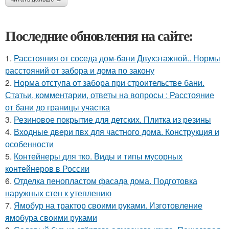
Последние обновления на сайте:
1.
Расстояния от соседа дом-бани Двухэтажной.. Нормы
расстояний от забора и дома по закону
2.
Норма отступа от забора при строительстве бани.
Статьи, комментарии, ответы на вопросы : Расстояние
от бани до границы участка
3.
Резиновое покрытие для детских. Плитка из резины
4.
Входные двери пвх для частного дома. Конструкция и
особенности
5.
Контейнеры для тко. Виды и типы мусорных
контейнеров в России
6.
Отделка пенопластом фасада дома. Подготовка
наружных стен к утеплению
7.
Ямобур на трактор своими руками. Изготовление
ямобура своими руками