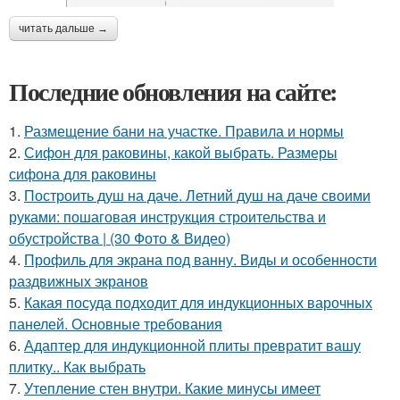
читать дальше →
Последние обновления на сайте:
1.
Размещение бани на участке. Правила и нормы
2.
Сифон для раковины, какой выбрать. Размеры
сифона для раковины
3.
Построить душ на даче. Летний душ на даче своими
руками: пошаговая инструкция строительства и
обустройства | (30 Фото & Видео)
4.
Профиль для экрана под ванну. Виды и особенности
раздвижных экранов
5.
Какая посуда подходит для индукционных варочных
панелей. Основные требования
6.
Адаптер для индукционной плиты превратит вашу
плитку.. Как выбрать
7.
Утепление стен внутри. Какие минусы имеет