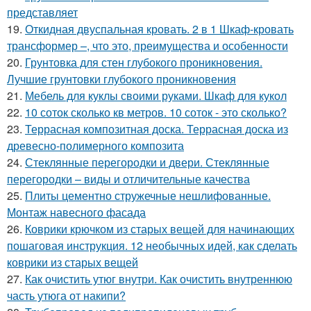
представляет
19.
Откидная двуспальная кровать. 2 в 1 Шкаф-кровать
трансформер –, что это, преимущества и особенности
20.
Грунтовка для стен глубокого проникновения.
Лучшие грунтовки глубокого проникновения
21.
Мебель для куклы своими руками. Шкаф для кукол
22.
10 соток сколько кв метров. 10 соток - это сколько?
23.
Террасная композитная доска. Террасная доска из
древесно-полимерного композита
24.
Стеклянные перегородки и двери. Стеклянные
перегородки – виды и отличительные качества
25.
Плиты цементно стружечные нешлифованные.
Монтаж навесного фасада
26.
Коврики крючком из старых вещей для начинающих
пошаговая инструкция. 12 необычных идей, как сделать
коврики из старых вещей
27.
Как очистить утюг внутри. Как очистить внутреннюю
часть утюга от накипи?