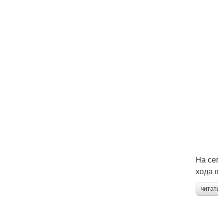
На се
хода 
читат