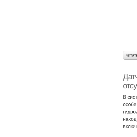
читат
Датч
отс
В сис
особе
гидро
наход
включ