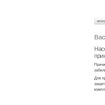
читат
Вас
Насо
при
Причи
забил
Для п
защит
компл