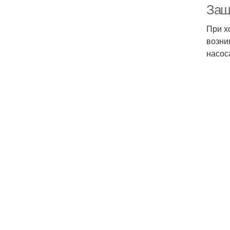
Защи
При х
возни
насос