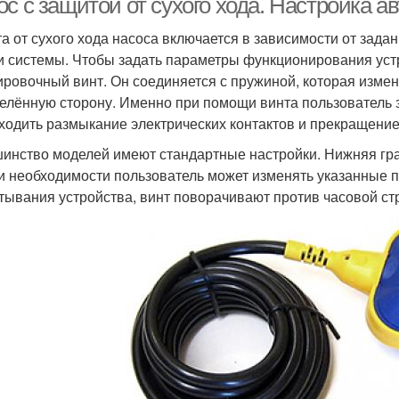
с с защитой от сухого хода. Настройка а
а от сухого хода насоса включается в зависимости от зад
и системы. Чтобы задать параметры функционирования уст
ировочный винт. Он соединяется с пружиной, которая измен
елённую сторону. Именно при помощи винта пользователь з
ходить размыкание электрических контактов и прекращение
инство моделей имеют стандартные настройки. Нижняя грани
и необходимости пользователь может изменять указанные п
тывания устройства, винт поворачивают против часовой стр