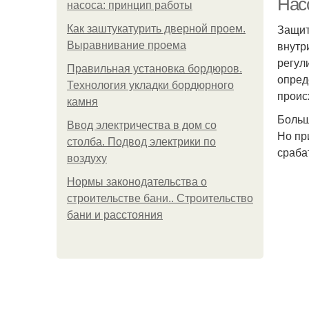
Насо
насоса: принцип работы
Защит
Как заштукатурить дверной проем.
внутр
Выравнивание проема
регул
Правильная установка бордюров.
опред
Технология укладки бордюрного
проис
камня
Больш
Ввод электричества в дом со
Но пр
столба. Подвод электрики по
сраба
воздуху
Нормы законодательства о
строительстве бани.. Строительство
бани и расстояния