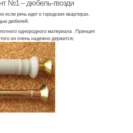
потолку
ант №1 – дюбель-гвозди
 если речь идет о городских квартирах.
щью дюбелей:
плотного однородного материала . Принцип
этого он очень надежно держится;