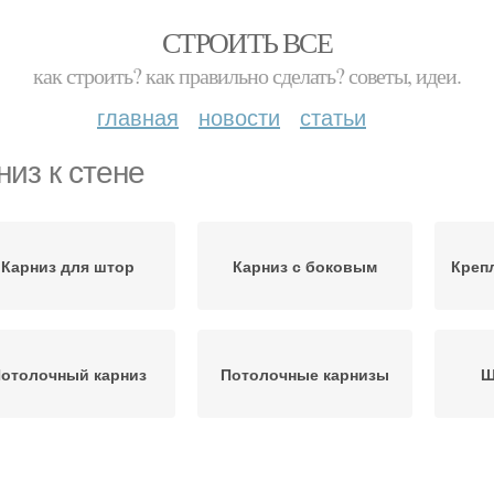
СТРОИТЬ ВСЕ
как строить? как правильно сделать? советы, идеи.
главная
новости
статьи
низ к стене
Карниз для штор
Карниз с боковым
Креп
отолочный карниз
Потолочные карнизы
Ш
Бленда для
Кар
Карниз на стену