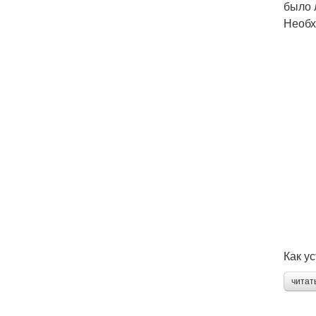
было 
Необх
Как у
читат