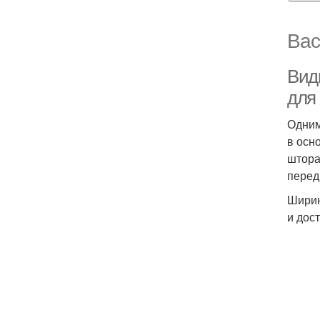
Вас
Вид
для
Одним
в осн
штора
перед
Ширин
и дост