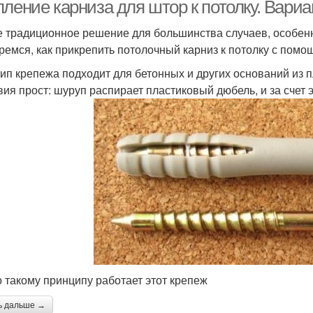
отолочного карниза
пление карниза для штор к потолку. Вари
 традиционное решение для большинства случаев, особенно
ремся, как прикрепить потолочный карниз к потолку с помо
рофильный карниз
тип крепежа подходит для бетонных и других оснований из 
вия прост: шуруп распирает пластиковый дюбель, и за счет 
о такому принципу работает этот крепеж
ь дальше →