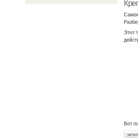
п
Кре
Самое
Разбе
П
Этот 
дейст
Вот п
читат