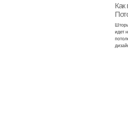
Как 
Пот
Шторы
идет 
потол
дизай