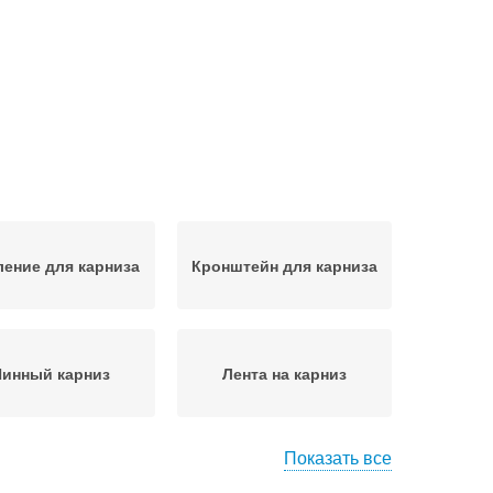
ление для карниза
Кронштейн для карниза
инный карниз
Лента на карниз
Показать все
низ к бетонному
Карниз к потолку