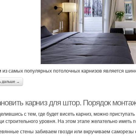
 из самых популярных потолочных карнизов является шин
ь дальше →
ановить карниз для штор. Порядок монта
елившись с тем, где будет висеть карниз, можно приступат
и строительного уровня. На этом этапе желательно иметь п
евянные стены забиваем гвозди или вкручиваем саморезы с