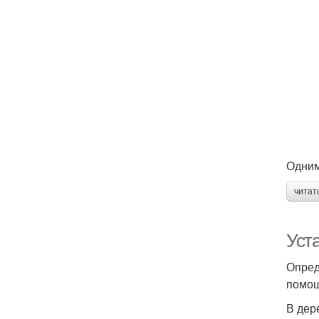
Одним
читат
Уст
Опред
помощ
В дер