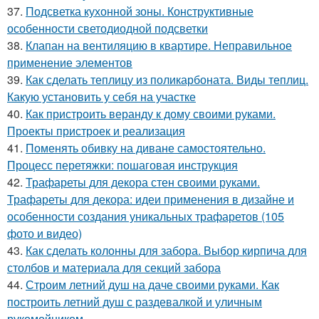
37.
Подсветка кухонной зоны. Конструктивные
особенности светодиодной подсветки
38.
Клапан на вентиляцию в квартире. Неправильное
применение элементов
39.
Как сделать теплицу из поликарбоната. Виды теплиц.
Какую установить у себя на участке
40.
Как пристроить веранду к дому своими руками.
Проекты пристроек и реализация
41.
Поменять обивку на диване самостоятельно.
Процесс перетяжки: пошаговая инструкция
42.
Трафареты для декора стен своими руками.
Трафареты для декора: идеи применения в дизайне и
особенности создания уникальных трафаретов (105
фото и видео)
43.
Как сделать колонны для забора. Выбор кирпича для
столбов и материала для секций забора
44.
Строим летний душ на даче своими руками. Как
построить летний душ с раздевалкой и уличным
рукомойником