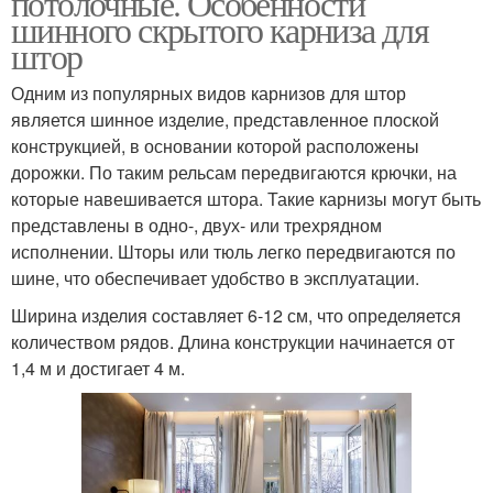
потолочные. Особенности
шинного скрытого карниза для
штор
Одним из популярных видов карнизов для штор
Кронштейн для карниза
Карниз к стене
является шинное изделие, представленное плоской
конструкцией, в основании которой расположены
дорожки. По таким рельсам передвигаются крючки, на
которые навешивается штора. Такие карнизы могут быть
Потолочный карниз
Шинный карниз
представлены в одно-, двух- или трехрядном
исполнении. Шторы или тюль легко передвигаются по
шине, что обеспечивает удобство в эксплуатации.
Ширина изделия составляет 6-12 см, что определяется
Бленда для
Лента на карниз
количеством рядов. Длина конструкции начинается от
потолочного карниза
1,4 м и достигает 4 м.
Карниз к бетонному
Карниз на стену
потолку