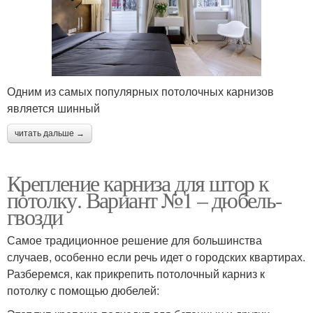
Карниз к потолку
Профильный карниз
Одним из самых популярных потолочных карнизов
является шинный
Карниз к натяжному
Настенный карниз
потолку
читать дальше →
Крепление карниза для штор к
потолку. Вариант №1 – дюбель-
Карниз для натяжного
Карниз в натяжном
гвозди
потолка
потолке
Самое традиционное решение для большинства
случаев, особенно если речь идет о городских квартирах.
Ниши для скрытых
Шторы к трубчатым
Разберемся, как прикрепить потолочный карниз к
карнизов
карнизам
потолку с помощью дюбелей: