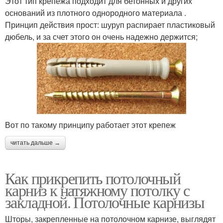
Этот тип крепежа подходит для бетонных и других
оснований из плотного однородного материала .
Принцип действия прост: шуруп распирает пластиковый
Пластиковый карниз
Шторы под потолок
дюбель, и за счет этого он очень надежно держится;
Телескопический
Крепления для штор
карниз
Вот по такому принципу работает этот крепеж
Ткани для штор
читать дальше →
Как прикрепить потолочный
карниз к натяжному потолку с
закладной. Потолочные карнизы
Шторы, закрепленные на потолочном карнизе, выглядят