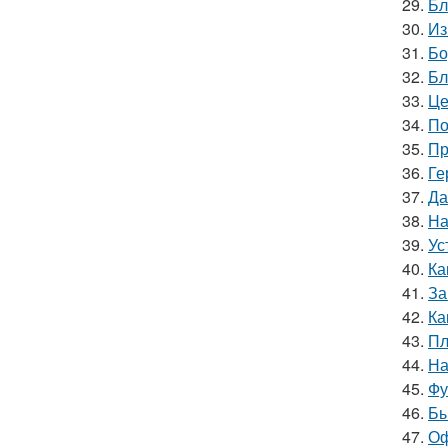
29.
Бл
30.
Из
31.
Бо
32.
Бл
33.
Це
34.
По
35.
Пр
36.
Ге
37.
Да
38.
На
39.
Ус
40.
Ка
41.
За
42.
Ка
43.
Пл
44.
На
45.
Фу
46.
Бы
47.
Оф