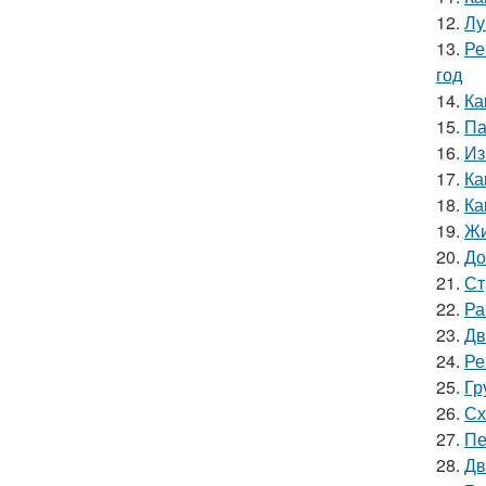
12.
Лу
13.
Ре
год
14.
Ка
15.
Па
16.
Из
17.
Ка
18.
Ка
19.
Жи
20.
До
21.
Ст
22.
Ра
23.
Дв
24.
Ре
25.
Гр
26.
Сх
27.
Пе
28.
Дв