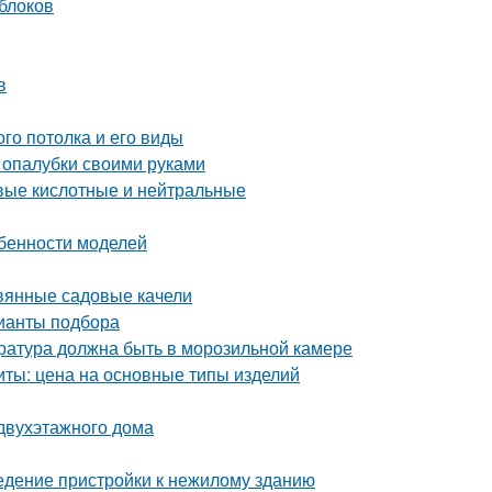
 блоков
в
го потолка и его виды
 опалубки своими руками
вые кислотные и нейтральные
обенности моделей
евянные садовые качели
рианты подбора
ература должна быть в морозильной камере
иты: цена на основные типы изделий
 двухэтажного дома
едение пристройки к нежилому зданию