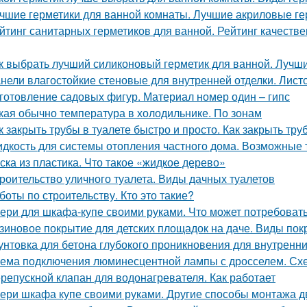
чшие герметики для ванной комнаты. Лучшие акриловые ге
йтинг санитарных герметиков для ванной. Рейтинг качеств
к выбрать лучший силиконовый герметик для ванной. Лучш
нели влагостойкие стеновые для внутренней отделки. Лист
готовление садовых фигур. Материал номер один – гипс
кая обычно температура в холодильнике. По зонам
к закрыть трубы в туалете быстро и просто. Как закрыть тру
дкость для системы отопления частного дома. Возможные 
ска из пластика. Что такое «жидкое дерево»
роительство уличного туалета. Виды дачных туалетов
боты по строительству. Кто это такие?
ери для шкафа-купе своими руками. Что может потребоват
зиновое покрытие для детских площадок на даче. Виды пок
унтовка для бетона глубокого проникновения для внутренни
ема подключения люминесцентной лампы с дросселем. Сх
репускной клапан для водонагревателя. Как работает
ери шкафа купе своими руками. Другие способы монтажа 