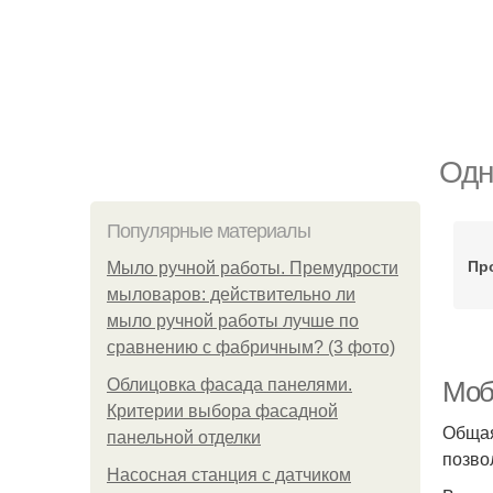
Одн
Популярные материалы
Пр
Мыло ручной работы. Премудрости
мыловаров: действительно ли
мыло ручной работы лучше по
сравнению с фабричным? (3 фото)
Облицовка фасада панелями.
Моб
Критерии выбора фасадной
Общая
панельной отделки
позво
Насосная станция с датчиком