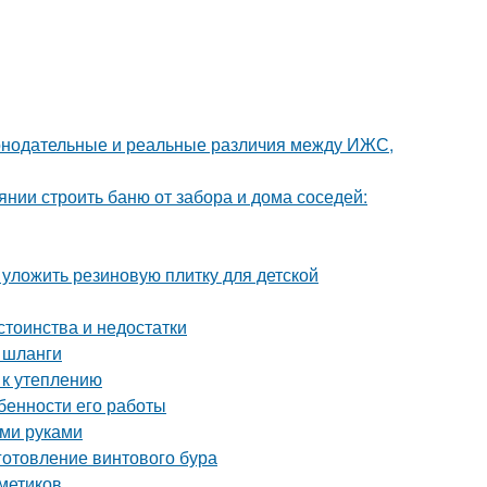
аконодательные и реальные различия между ИЖС,
янии строить баню от забора и дома соседей:
 уложить резиновую плитку для детской
стоинства и недостатки
 шланги
 к утеплению
бенности его работы
ими руками
готовление винтового бура
метиков