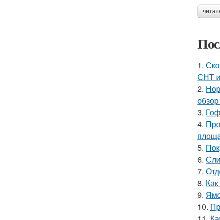
читат
Пос
1.
Ско
СНТ 
2.
Нор
обзор
3.
Гоф
4.
Про
площ
5.
Пок
6.
Сли
7.
Отд
8.
Как
9.
Ямо
10.
Пр
11.
Ка