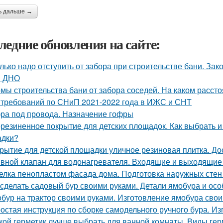
ь дальше →
ледние обновления на сайте:
лько надо отступить от забора при строительстве бани. З
и ДНО
мы строительства бани от забора соседей. На каком рассто
 требований по СНиП 2021-2022 года в ИЖС и СНТ
ра под провода. Назначение гофры
резиненное покрытие для детских площадок. Как выбрать и
адки?
рытие для детской площадки уличное резиновая плитка. До
вной клапан для водонагревателя. Входящие и выходящие
елка пенопластом фасада дома. Подготовка наружных стен
 сделать садовый бур своими руками. Детали ямобура и осо
бур на трактор своими руками. Изготовление ямобура сво
остая инструкция по сборке самодельного ручного бура. Из
кой герметик лучше выбрать для ванной комнаты. Виды гер