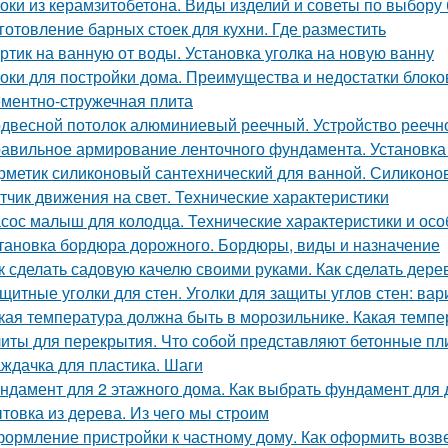
оки из керамзитобетона. Виды изделий и советы по выбору
готовление барных стоек для кухни. Где разместить
ртик на ванную от воды. Установка уголка на новую ванну
оки для постройки дома. Преимущества и недостатки блоко
ментно-стружечная плита
двесной потолок алюминиевый реечный. Устройство реечно
авильное армирование ленточного фундамента. Установка
рметик силиконовый сантехнический для ванной. Силиконо
тчик движения на свет. Технические характеристики
сос малыш для колодца. Технические характеристики и ос
тановка бордюра дорожного. Бордюры, виды и назначение
к сделать садовую качелю своими руками. Как сделать дер
щитные уголки для стен. Уголки для защиты углов стен: ва
кая температура должна быть в морозильнике. Какая темп
иты для перекрытия. Что собой представляют бетонные пл
ждачка для пластика. Шаги
ндамент для 2 этажного дома. Как выбрать фундамент для
товка из дерева. Из чего мы строим
ормление пристройки к частному дому. Как оформить возв