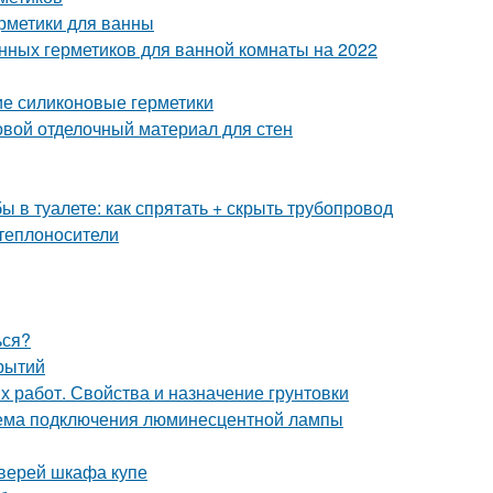
рметики для ванны
енных герметиков для ванной комнаты на 2022
ие силиконовые герметики
овой отделочный материал для стен
бы в туалете: как спрятать + скрыть трубопровод
теплоносители
ься?
рытий
х работ. Свойства и назначение грунтовки
ема подключения люминесцентной лампы
дверей шкафа купе