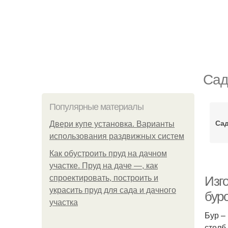
Сад
Популярные материалы
Са
Двери купе установка. Варианты
использования раздвижных систем
Как обустроить пруд на дачном
участке. Пруд на даче —, как
спроектировать, построить и
Изг
украсить пруд для сада и дачного
бур
участка
Бур –
столб