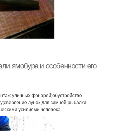
али ямобура и особенности его
монтаж уличных фонарей;обустройство
у;сверление лунок для зимней рыбалки.
ческими усилиями человека.