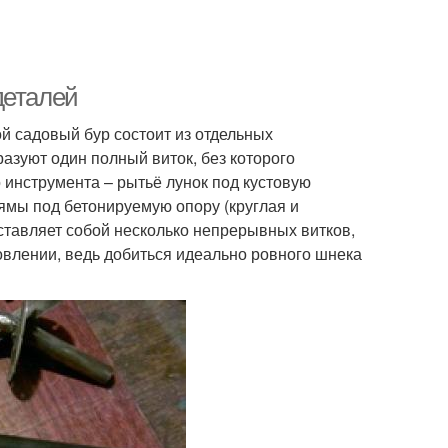
деталей
ой садовый бур состоит из отдельных
разуют один полный виток, без которого
 инструмента – рытьё лунок под кустовую
ямы под бетонируемую опору (круглая и
ставляет собой несколько непрерывных витков,
овлении, ведь добиться идеально ровного шнека