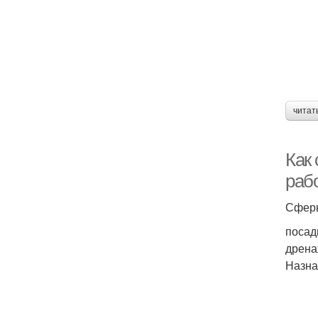
читат
Как
раб
Сферы
посад
дрена
Назна