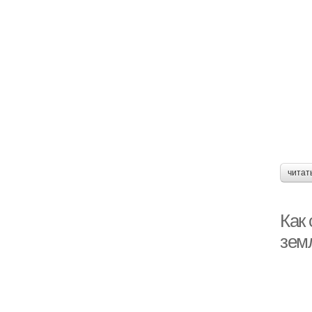
читат
Как
зем