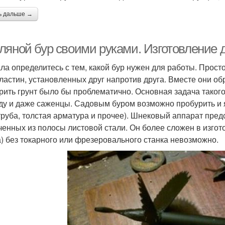
ь дальше →
ляной бур своими руками. Изготовление 
ла определитесь с тем, какой бур нужен для работы. Прост
ластин, установленных друг напротив друга. Вместе они об
рить грунт было бы проблематично. Основная задача такого
ду и даже саженцы. Садовым буром возможно пробурить и 
руба, толстая арматура и прочее). Шнековый аппарат пред
ченных из полосы листовой стали. Он более сложен в изгот
а) без токарного или фрезеровального станка невозможно.