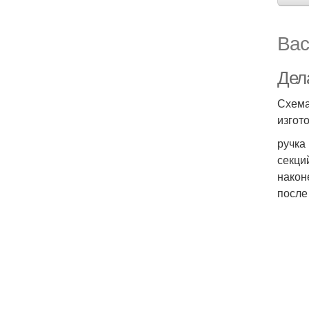
Вас
Дел
Схема
изгот
ручка
секци
наконе
после