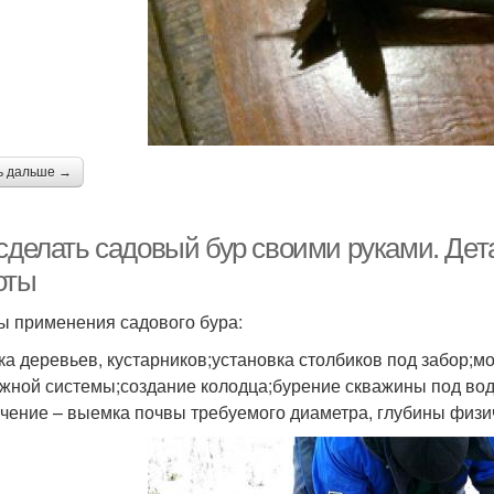
ь дальше →
 сделать садовый бур своими руками. Дет
оты
 применения садового бура:
ка деревьев, кустарников;установка столбиков под забор;
жной системы;создание колодца;бурение скважины под вод
чение – выемка почвы требуемого диаметра, глубины физи