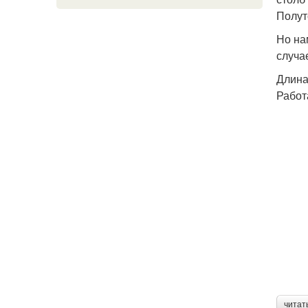
Полут
Но на
случа
Длина
Работ
читат