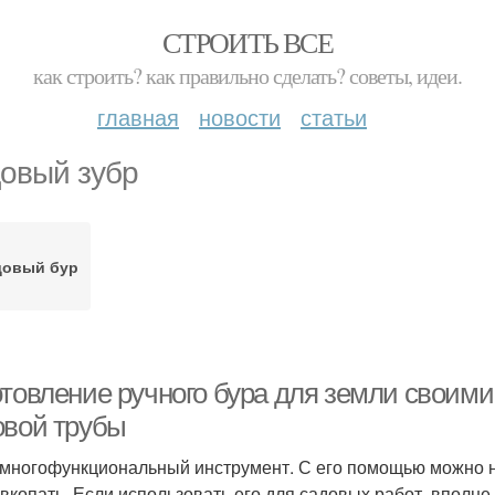
СТРОИТЬ ВСЕ
как строить? как правильно сделать? советы, идеи.
главная
новости
статьи
овый зубр
довый бур
отовление ручного бура для земли своим
овой трубы
 многофункциональный инструмент. С его помощью можно не
 вкопать. Если использовать его для садовых работ, вполне