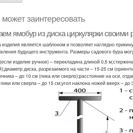
 может заинтересовать
аем ямобур из диска циркулярки своими 
 изделия является шаблоном и позволяет наглядно прикину
овления будущего инструмента. Размеры садового бура мог
 (если изделие ручное) – перекладина длиной 0,5 м;стержен
й);диаметр диска, разрезаемого на части – 15-25 см (ориен
чника – до 10 см (пика или сверло);расстояние на оси, отда
 пики или сверла – до 15 см;угол наклона ножей вверх – до 