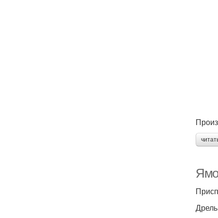
Произ
читат
Ямо
Присп
Дрель