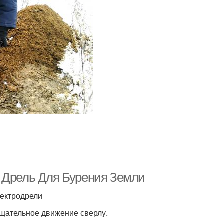
а Дрель Для Бурения Земли
лектродрели
ащательное движение сверлу.