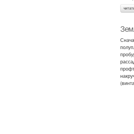
читат
Зем
Снача
полуп
пробу
расса
профт
накру
(винт