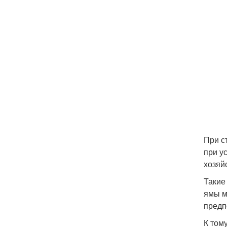
При с
при у
хозяй
Такие
ямы м
предп
К том