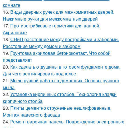
комнате
16.
Виды дверных ручек для межкомнатных дверей.
Нажимные ручки для межкомнатных дверей
17.
Противогрибковые герметики для ванной.
Акриловые
18.
СНиП расстояние между постройками и заборами.
Расстояние между домом и забором
19.
Грунтовка акриловая бетоноконтакт. Что собой
представляет
20.
Как сделать отдушины в готовом фундаменте дома.
Для чего вентилировать подполье
21.
Мыло ручной работы в домашних. Основы ручного
мыла
22.
Установка кирпичных столбов. Технология кладки
кирпичного столба
23.
Плиты цементно стружечные нешлифованные.
Монтаж навесного фасада
24.
Ремонт варочная панель. Повреждение электронных