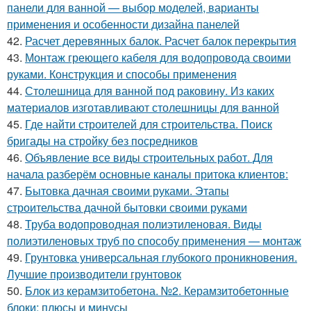
панели для ванной — выбор моделей, варианты
применения и особенности дизайна панелей
42.
Расчет деревянных балок. Расчет балок перекрытия
43.
Монтаж греющего кабеля для водопровода своими
руками. Конструкция и способы применения
44.
Столешница для ванной под раковину. Из каких
материалов изготавливают столешницы для ванной
45.
Где найти строителей для строительства. Поиск
бригады на стройку без посредников
46.
Объявление все виды строительных работ. Для
начала разберём основные каналы притока клиентов:
47.
Бытовка дачная своими руками. Этапы
строительства дачной бытовки своими руками
48.
Труба водопроводная полиэтиленовая. Виды
полиэтиленовых труб по способу применения — монтаж
49.
Грунтовка универсальная глубокого проникновения.
Лучшие производители грунтовок
50.
Блок из керамзитобетона. №2. Керамзитобетонные
блоки: плюсы и минусы