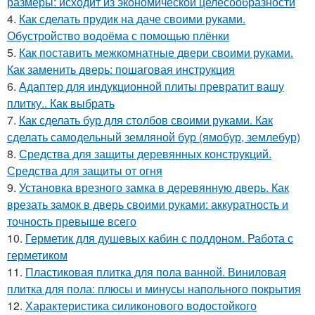
размеры: исходит из экономической целесообразности
4.
Как сделать прудик на даче своими руками.
Обустройство водоёма с помощью плёнки
5.
Как поставить межкомнатные двери своими руками.
Как заменить дверь: пошаговая инструкция
6.
Адаптер для индукционной плиты превратит вашу
плитку.. Как выбрать
7.
Как сделать бур для столбов своими руками. Как
сделать самодельный земляной бур (ямобур, землебур)
8.
Средства для защиты деревянных конструкций.
Средства для защиты от огня
9.
Установка врезного замка в деревянную дверь. Как
врезать замок в дверь своими руками: аккуратность и
точность превыше всего
10.
Герметик для душевых кабин с поддоном. Работа с
герметиком
11.
Пластиковая плитка для пола ванной. Виниловая
плитка для пола: плюсы и минусы напольного покрытия
12.
Характеристика силиконового водостойкого