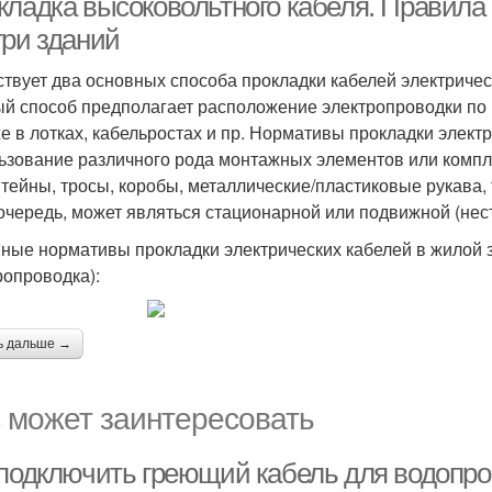
кладка высоковольтного кабеля. Правила 
три зданий
твует два основных способа прокладки кабелей электричес
й способ предполагает расположение электропроводки по п
же в лотках, кабельростах и пр. Нормативы прокладки элект
ьзование различного рода монтажных элементов или компле
тейны, тросы, коробы, металлические/пластиковые рукава, 
очередь, может являться стационарной или подвижной (нес
ные нормативы прокладки электрических кабелей в жилой 
ропроводка):
ь дальше →
 может заинтересовать
 подключить греющий кабель для водопро