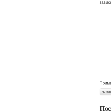
завис
Приме
читат
Пос