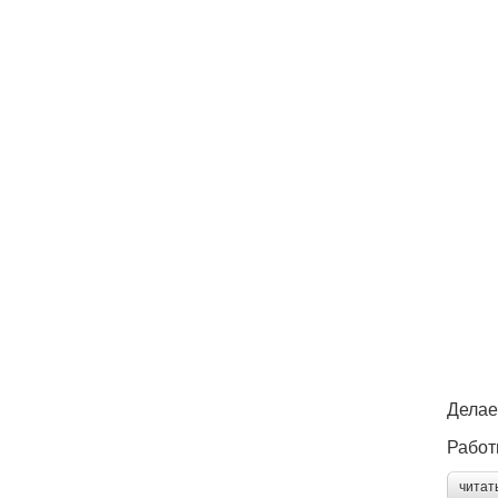
Делае
Работ
читат