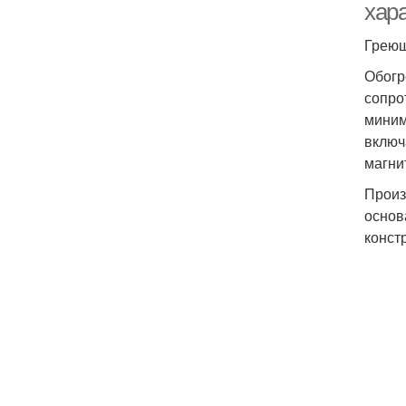
хар
Греющ
Обогр
сопро
миним
включ
магни
Произ
основ
конст