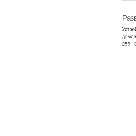
Раз
Устро
домов
256.1