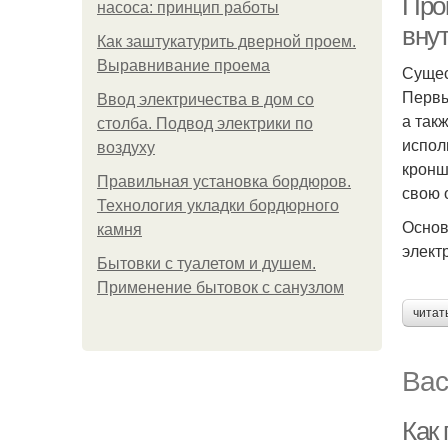
Про
насоса: принцип работы
вну
Как заштукатурить дверной проем.
Выравнивание проема
Сущес
Первы
Ввод электричества в дом со
а так
столба. Подвод электрики по
испол
воздуху
кронш
Правильная установка бордюров.
свою 
Технология укладки бордюрного
Основ
камня
элект
Бытовки с туалетом и душем.
Применение бытовок с санузлом
читат
Вас
Как