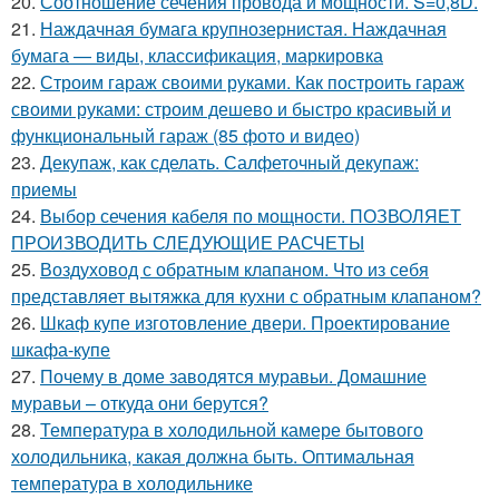
20.
Соотношение сечения провода и мощности. S=0,8D.
21.
Наждачная бумага крупнозернистая. Наждачная
бумага — виды, классификация, маркировка
22.
Строим гараж своими руками. Как построить гараж
своими руками: строим дешево и быстро красивый и
функциональный гараж (85 фото и видео)
23.
Декупаж, как сделать. Салфеточный декупаж:
приемы
24.
Выбор сечения кабеля по мощности. ПОЗВОЛЯЕТ
ПРОИЗВОДИТЬ СЛЕДУЮЩИЕ РАСЧЕТЫ
25.
Воздуховод с обратным клапаном. Что из себя
представляет вытяжка для кухни с обратным клапаном?
26.
Шкаф купе изготовление двери. Проектирование
шкафа-купе
27.
Почему в доме заводятся муравьи. Домашние
муравьи – откуда они берутся?
28.
Температура в холодильной камере бытового
холодильника, какая должна быть. Оптимальная
температура в холодильнике