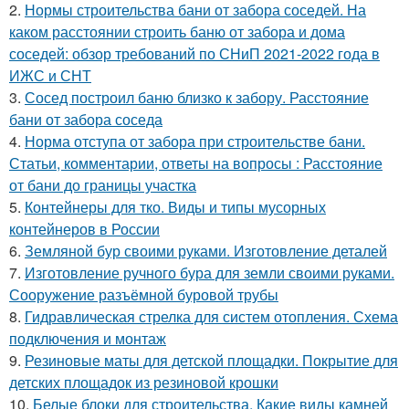
2.
Нормы строительства бани от забора соседей. На
каком расстоянии строить баню от забора и дома
соседей: обзор требований по СНиП 2021-2022 года в
ИЖС и СНТ
3.
Сосед построил баню близко к забору. Расстояние
бани от забора соседа
4.
Норма отступа от забора при строительстве бани.
Статьи, комментарии, ответы на вопросы : Расстояние
от бани до границы участка
5.
Контейнеры для тко. Виды и типы мусорных
контейнеров в России
6.
Земляной бур своими руками. Изготовление деталей
7.
Изготовление ручного бура для земли своими руками.
Сооружение разъёмной буровой трубы
8.
Гидравлическая стрелка для систем отопления. Схема
подключения и монтаж
9.
Резиновые маты для детской площадки. Покрытие для
детских площадок из резиновой крошки
10.
Белые блоки для строительства. Какие виды камней