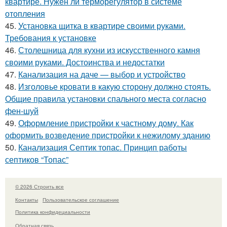
квартире. Нужен ли терморегулятор в системе
отопления
45.
Установка щитка в квартире своими руками.
Требования к установке
46.
Столешница для кухни из искусственного камня
своими руками. Достоинства и недостатки
47.
Канализация на даче — выбор и устройство
48.
Изголовье кровати в какую сторону должно стоять.
Общие правила установки спального места согласно
фен-шуй
49.
Оформление пристройки к частному дому. Как
оформить возведение пристройки к нежилому зданию
50.
Канализация Септик топас. Принцип работы
септиков “Топас”
© 2026 Строить все
Контакты
Пользовательское соглашение
Политика конфидециальности
Обратная связь