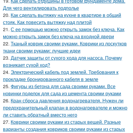
19.
Как сделать отдушины в готовом фундаменте дома.
Для чего вентилировать подполье
20.
Как сделать вытяжку на кухне в квартире в общий
стояк. Как повесить вытяжку над плитой
21.
С ее помощью можно открыть замок без ключа. Как
можно открыть замок без ключа на входной двери
22.
Тканый коврик своими руками. Коврики из лоскутков
ткани своими руками: лучшие идеи
23.
Датчик защиты от сухого хода для насоса. Почему
возникает сухой ход?
24.
Электрический кабель под землей. Требования к
прокладке бронированного кабеля в земле
25.
Фигуры из бетона для сада своими руками. Все
новинки поделок для сада из цемента своими руками
26.
Кран сброса давления водонагревателя. Нужен ли
предохранительный клапан в водонагревателе и можно
ли ставить обратный вместо него
27.
Коврики своими руками из старых вещей. Разные
варианты создания ковриков своими руками из старых