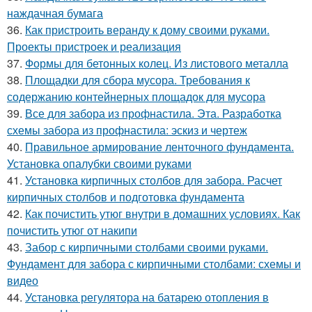
наждачная бумага
36.
Как пристроить веранду к дому своими руками.
Проекты пристроек и реализация
37.
Формы для бетонных колец. Из листового металла
38.
Площадки для сбора мусора. Требования к
содержанию контейнерных площадок для мусора
39.
Все для забора из профнастила. Эта. Разработка
схемы забора из профнастила: эскиз и чертеж
40.
Правильное армирование ленточного фундамента.
Установка опалубки своими руками
41.
Установка кирпичных столбов для забора. Расчет
кирпичных столбов и подготовка фундамента
42.
Как почистить утюг внутри в домашних условиях. Как
почистить утюг от накипи
43.
Забор с кирпичными столбами своими руками.
Фундамент для забора с кирпичными столбами: схемы и
видео
44.
Установка регулятора на батарею отопления в