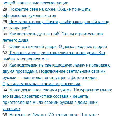
вещей: пошаговые рекомендации
28.
Покрытие стен на кухне. Общие принципы
оформления кухонных стен
29.
Чем залить ванну. Почему выбирают данный метод
реставрации?
30.
Как построить душ летний. Этапы строительства
летнего душа
31.
Обшивка входной двери. Отделка входных дверей
32.
Теплоноситель для отопления частного дома. Как
выбрать теплоноситель
33.
Как подсоединить светодиодную лампу к проводке с
двумя проводами. Подключение светильника своими
руками — пошаговая инструкция с фото и видео.
Правила монтажа + схема подключения
34.
Мыло домашнее своими руками. Натуральное мыло:
его виды, характеристика состава и рецепты
приготовления мыла своими руками в домашних
условиях
35.
Наждачная бумага 120 зернистость. Что такое