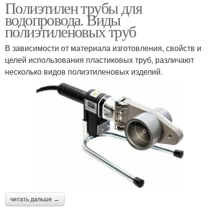
Полиэтилен трубы для
Питьевые трубы
Фитинги для трубы
водопровода. Виды
полиэтиленовых труб
В зависимости от материала изготовления, свойств и
Водоснабжения из
Фитинги для
целей использования пластиковых труб, различают
полиэтиленовых труб
водоснабжения
несколько видов полиэтиленовых изделий.
читать дальше →