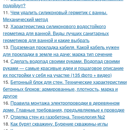
подойдут?
11.
Чем удалить силиконовый герметик с ванны.
Механический метод
12.
Характеристика силиконового водостойкого
герметика для ванной. Виды лучших санитарных
герметиков для ванной и какие выбрать
13.
Подземная прокладка кабеля. Какой кабель нужен
для прокладки в земле на даче: марка тип сечение
14.
Сделать водопад своими руками. Водопад своими
руками — самые красивые идеи и пошаговое описание
их постройки у себя на участке (135 фото + видео)
15.
Бетонный блок для стен. Технические характеристики
бетонных блоков: армированные, плотность, марка и
другое
16.
Правила монтажа электропроводки в деревянном
доме. Главные требования, предъявляемые к проводке
17.
Отделка стен из газобетона. Технология №2
18.
Как бурят скважину. Бурение скважины-иглы