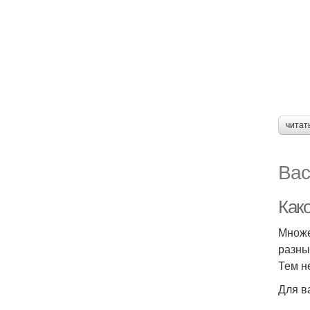
читат
Вас
Как
Множе
разны
Тем н
Для в