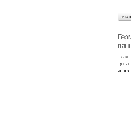
читат
Герм
ван
Если 
суть 
испол