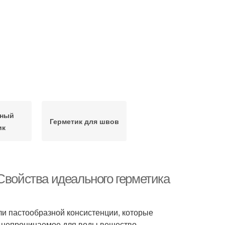
мный
Герметик для швов
ик
Свойства идеального герметика
и пастообразной консистенции, которые
ся непроницаемое для воды вещество,