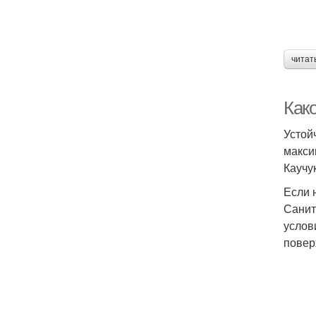
читат
Как
Устой
макси
Каучу
Если 
Санит
услов
повер