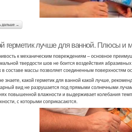
ь дальше →
ой герметик лучше для ванной. Плюсы и 
чивость к механическим повреждениям – основное преимущ
мальной твердости шов не боится воздействия абразивных 
к в составе массы позволяет соединенным поверхностям о
не знаете, какой герметик для ванной какой лучше, рекомен
арный вид не разрушается под прямыми солнечными лучами
иях повышенной влажности и выдерживает колебания темпе
хности, с которыми соприкасаются.