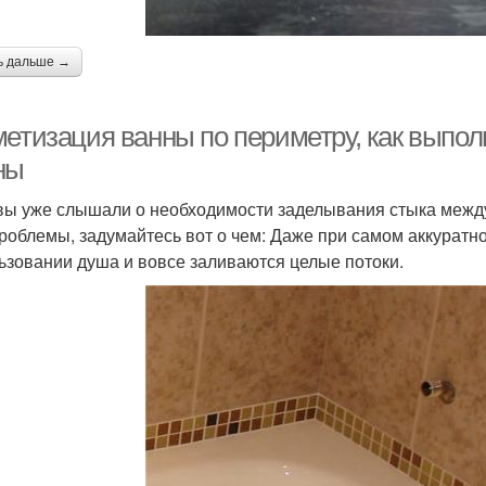
ь дальше →
етизация ванны по периметру, как выполн
ны
вы уже слышали о необходимости заделывания стыка между 
проблемы, задумайтесь вот о чем: Даже при самом аккуратн
ьзовании душа и вовсе заливаются целые потоки.