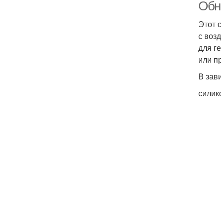
Обн
Этот 
с воз
для г
или п
В зав
силик