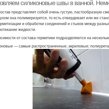
овляем силиконовые швы в ванной. Нем
состав представляет собой очень густую, пастообразную см
духом она полимеризуется, то есть отвердевает или же стан
ерметизации и обработки соединений и стыков между разны
ротекание жидкости.
исимости от состава герметики подразделяются на нескольк
оновые — самые распространенные; акриловые; полиурета