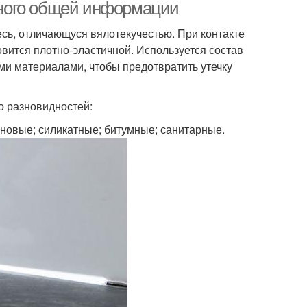
ного общей информации
есь, отличающуся вялотекучестью. При контакте
овится плотно-эластичной. Используется состав
ми материалами, чтобы предотвратить утечку
о разновидностей:
новые; силикатные; битумные; санитарные.