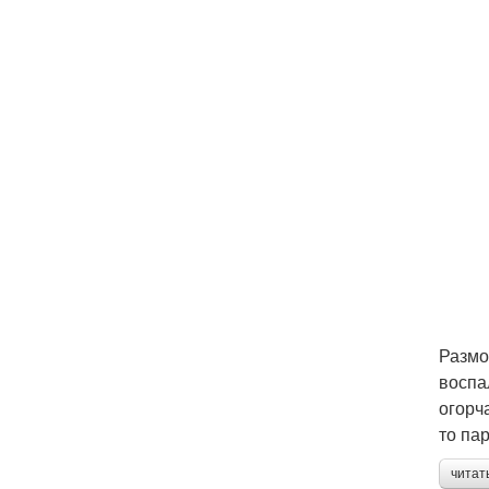
Размо
воспа
огорч
то пар
читат