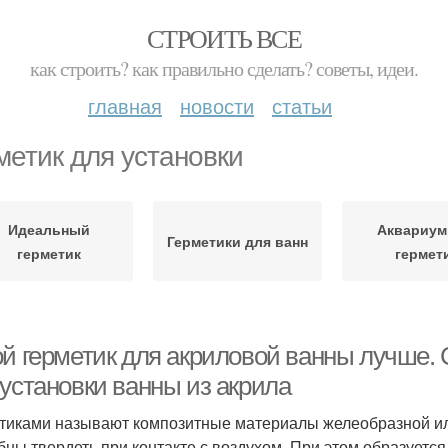
СТРОИТЬ ВСЕ
как строить? как правильно сделать? советы, идеи.
главная
новости
статьи
метик для установки
Идеальный
Аквариу
Герметики для ванн
герметик
гермет
ой герметик для акриловой ванны лучше. 
 установки ванны из акрила
тиками называют композитные материалы желеобразной ил
бны твердеть при контакте с воздухом. При этом образует