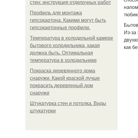
стен: инструкция отделочных работ
напом
Профиль для монтажа
тюбик
гипсокартона. Какими могут быть
Бытов
гипсокартонные профили.
Из-за
Температура в холодильной камере
двухк
бытового холодильника, какая
как б
должна быть. Оптимальная
температура в холодильнике
Покраска деревянного дома
снаружи. Какой краской лучше
покрасить деревянный дом
снаружи
Штукатурка стен и потолка. Виды
штукатурки