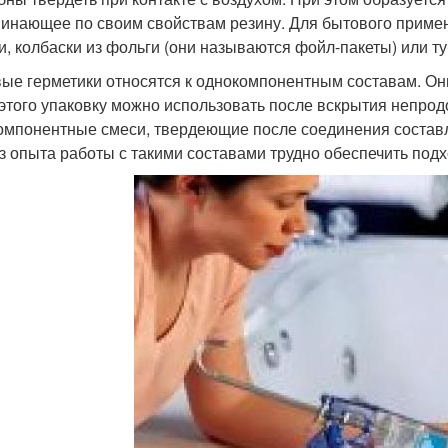
инающее по своим свойствам резину. Для бытового приме
и, колбаски из фольги (они называются фойл-пакеты) или ту
ые герметики относятся к однокомпонентным составам. Они
 этого упаковку можно использовать после вскрытия непро
омпонентные смеси, твердеющие после соединения составл
ез опыта работы с такими составами трудно обеспечить по