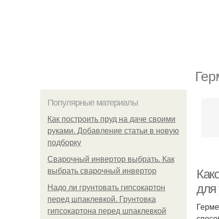
Гер
Популярные материалы
Как построить пруд на даче своими
руками. Добавление статьи в новую
подборку
Сварочный инвертор выбрать. Как
выбрать сварочный инвертор
Как
для
Надо ли грунтовать гипсокартон
перед шпаклевкой. Грунтовка
Герме
гипсокартона перед шпаклевкой
спосо