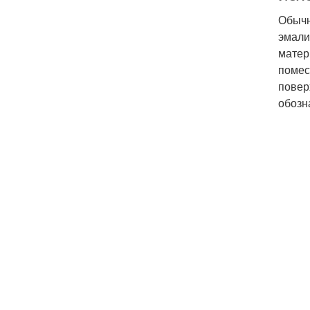
Обычн
эмали
матер
помес
повер
обозн