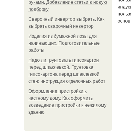
руками. Добавление статьи в новую
индук
подборку
польз
Сварочный инвертор выбрать. Как
основ
выбрать сварочный инвертор
Изделия из бумажной лозы для
начинающих. Подготовительные
работы
Надо ли грунтовать гипсокартон
перед шпаклевкой. Грунтовка
гипсокартона перед шпаклевкой
стен: инструкция отделочных работ
Оформление пристройки к
частному дому. Как оформить
возведение пристройки к нежилому
зданию