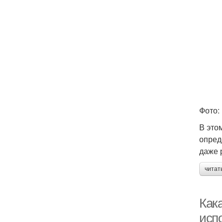
Фото:
В это
опред
даже 
читат
Как
исп