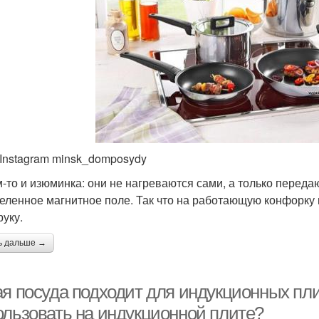
 Instagram minsk_domposydy
м-то и изюминка: они не нагреваются сами, а только перед
еленное магнитное поле. Так что на работающую конфорку 
руку.
ь дальше →
ая посуда подходит для индукционных пли
ользовать на индукционной плите?