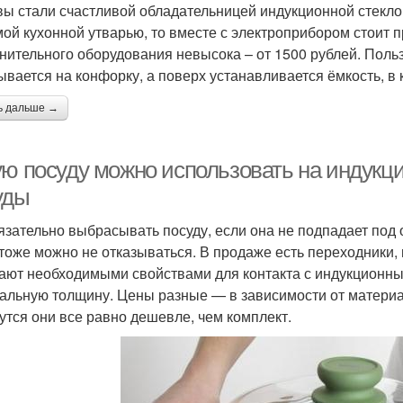
вы стали счастливой обладательницей индукционной стеклок
ой кухонной утварью, то вместе с электроприбором стоит п
нительного оборудования невысока – от 1500 рублей. Поль
ывается на конфорку, а поверх устанавливается ёмкость, в 
ь дальше →
ую посуду можно использовать на индукц
уды
язательно выбрасывать посуду, если она не подпадает под
 тоже можно не отказываться. В продаже есть переходники,
ают необходимыми свойствами для контакта с индукционны
альную толщину. Цены разные — в зависимости от материал
утся они все равно дешевле, чем комплект.