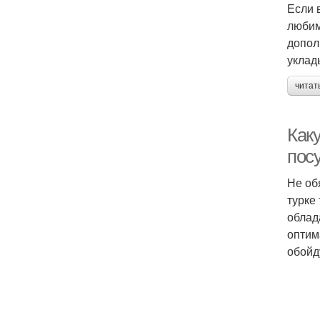
Если 
любим
допол
уклад
читат
Как
пос
Не об
турке
облад
оптим
обойд