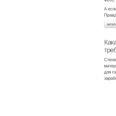
А есл
Правд
читат
Как
тре
Стенк
матер
для г
зараб