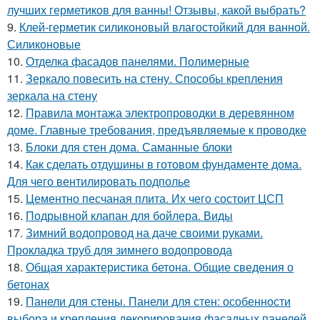
лучших герметиков для ванны! Отзывы, какой выбрать?
9.
Клей-герметик силиконовый влагостойкий для ванной.
Силиконовые
10.
Отделка фасадов панелями. Полимерные
11.
Зеркало повесить на стену. Способы крепления
зеркала на стену
12.
Правила монтажа электропроводки в деревянном
доме. Главные требования, предъявляемые к проводке
13.
Блоки для стен дома. Саманные блоки
14.
Как сделать отдушины в готовом фундаменте дома.
Для чего вентилировать подполье
15.
Цементно песчаная плита. Их чего состоит ЦСП
16.
Подрывной клапан для бойлера. Виды
17.
Зимний водопровод на даче своими руками.
Прокладка труб для зимнего водопровода
18.
Общая характеристика бетона. Общие сведения о
бетонах
19.
Панели для стены. Панели для стен: особенности
выбора и крепления декорирования фасадных панелей