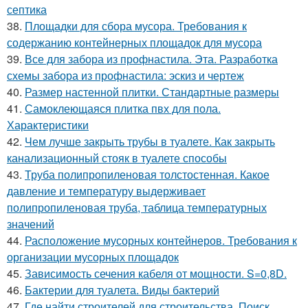
септика
38.
Площадки для сбора мусора. Требования к
содержанию контейнерных площадок для мусора
39.
Все для забора из профнастила. Эта. Разработка
схемы забора из профнастила: эскиз и чертеж
40.
Размер настенной плитки. Стандартные размеры
41.
Самоклеющаяся плитка пвх для пола.
Характеристики
42.
Чем лучше закрыть трубы в туалете. Как закрыть
канализационный стояк в туалете способы
43.
Труба полипропиленовая толстостенная. Какое
давление и температуру выдерживает
полипропиленовая труба, таблица температурных
значений
44.
Расположение мусорных контейнеров. Требования к
организации мусорных площадок
45.
Зависимость сечения кабеля от мощности. S=0,8D.
46.
Бактерии для туалета. Виды бактерий
47.
Где найти строителей для строительства. Поиск