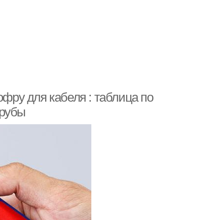
офру для кабеля : таблица по
трубы