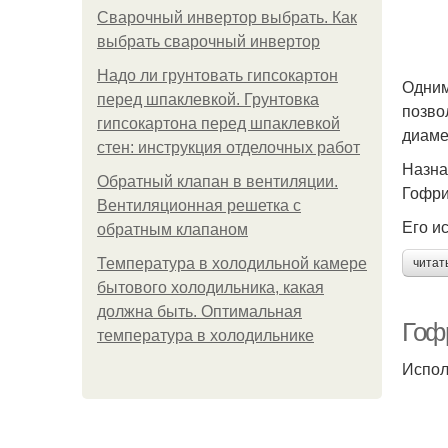
Сварочный инвертор выбрать. Как
выбрать сварочный инвертор
Надо ли грунтовать гипсокартон
Одним
перед шпаклевкой. Грунтовка
позво
гипсокартона перед шпаклевкой
диаме
стен: инструкция отделочных работ
Назна
Обратный клапан в вентиляции.
Гофри
Вентиляционная решетка с
Его ис
обратным клапаном
Температура в холодильной камере
читат
бытового холодильника, какая
должна быть. Оптимальная
Гоф
температура в холодильнике
Испол