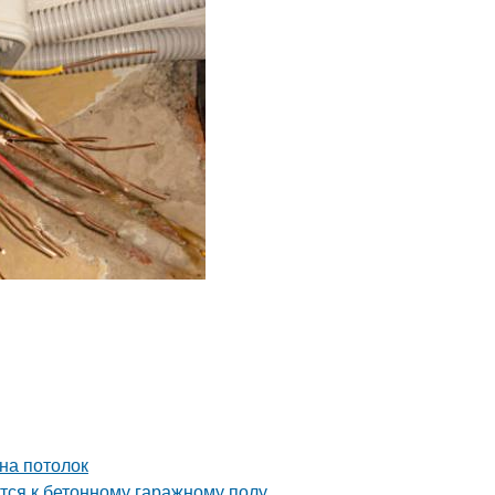
на потолок
тся к бетонному гаражному полу