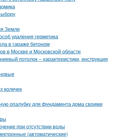
домика
выбору
ия Земли
пособ удаления герметика
ола в гараже бетоном
ов в Москве и Московской области
ниевый потолок – характеристики, инструкция
оновые
х колечек
льную опалубку для фундамента дома своими
уры
лючение при отсутствии воды
лектронные (автоматические)