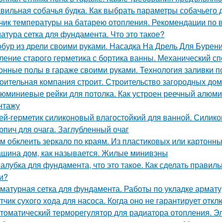
вильная собачья будка. Как выбрать параметры собачьего 
чик температуры на батарею отопления. Рекомендации по 
атура сетка для фундамента. Что это такое?
бур из дрели своими руками. Насадка На Дрель Для Бурен
ление старого герметика с бортика ванны. Механический с
онные полы в гараже своими руками. Технология заливки п
оительная компания строит. Строительство загородных дом
юминиевые рейки для потолка. Как устроен реечный алюми
нтажу
ей-герметик силиконовый влагостойкий для ванной. Силик
рпич для очага. Заглубленный очаг
м обклеить зеркало по краям. Из пластиковых или картонны
шина дом, как называется. Жилые минивэны
алубка для фундамента, что это такое. Как сделать прави
и?
матурная сетка для фундамента. Работы по укладке армат
тчик сухого хода для насоса. Когда оно не гарантирует отк
томатический терморегулятор для радиатора отопления. Э