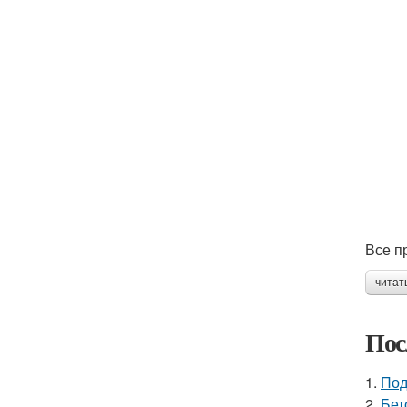
Все п
читат
Пос
1.
Под
2.
Бет