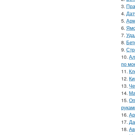
3.
Пра
4.
Дат
5.
Арм
6.
Ямо
7.
Уда
8.
Бет
9.
Стр
10.
Ал
по мо
11.
Кл
12.
Ки
13.
Че
14.
Ма
15.
Оп
рукам
16.
Ар
17.
Да
18.
Ав