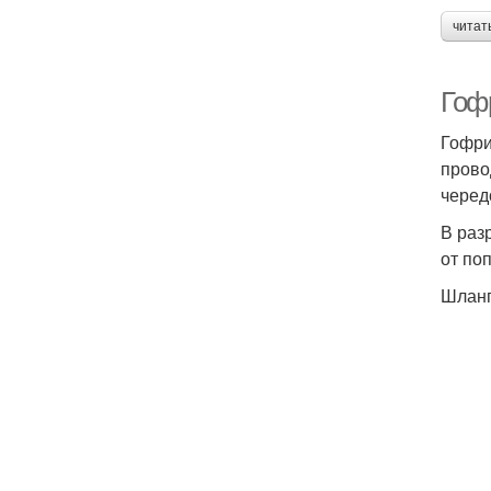
читат
Гоф
Гофри
прово
черед
В раз
от по
Шланг