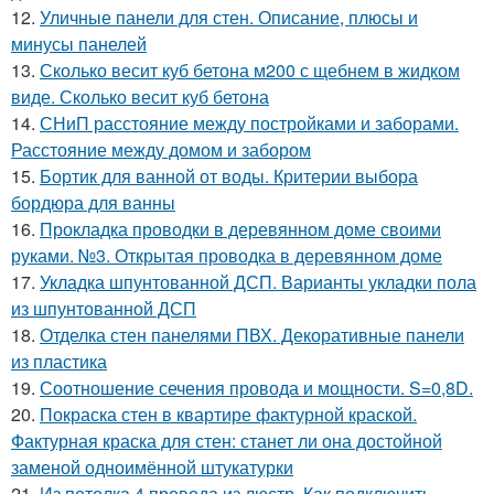
12.
Уличные панели для стен. Описание, плюсы и
минусы панелей
13.
Сколько весит куб бетона м200 с щебнем в жидком
виде. Сколько весит куб бетона
14.
СНиП расстояние между постройками и заборами.
Расстояние между домом и забором
15.
Бортик для ванной от воды. Критерии выбора
бордюра для ванны
16.
Прокладка проводки в деревянном доме своими
руками. №3. Открытая проводка в деревянном доме
17.
Укладка шпунтованной ДСП. Варианты укладки пола
из шпунтованной ДСП
18.
Отделка стен панелями ПВХ. Декоративные панели
из пластика
19.
Соотношение сечения провода и мощности. S=0,8D.
20.
Покраска стен в квартире фактурной краской.
Фактурная краска для стен: станет ли она достойной
заменой одноимённой штукатурки
21.
Из потолка 4 провода из люстр. Как подключить